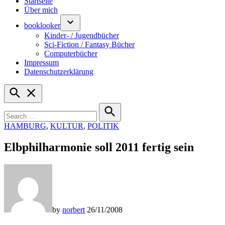
Startseite
Über mich
booklooker
Kinder- / Jugendbücher
Sci-Fiction / Fantasy Bücher
Computerbücher
Impressum
Datenschutzerklärung
Open
Search
Search
for:
Search
POSTED
HAMBURG
,
KULTUR
,
POLITIK
IN
Elbphilharmonie soll 2011 fertig sein
by
norbert
26/11/2008