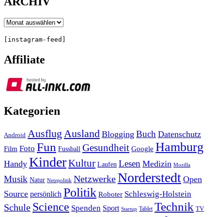
ARCHIV
Archiv
[instagram-feed]
Affiliate
Kategorien
Ausland
Ausflug
Buch
Blogging
Datenschutz
Android
Hamburg
Fun
Gesundheit
Foto
Film
Google
Fussball
Kinder
Kultur
Lesen
Handy
Medizin
Laufen
Mozilla
Norderstedt
Musik
Netzwerke
Open
Natur
Netzpolitik
Politik
Source
Schleswig-Holstein
persönlich
Roboter
Technik
Science
Schule
Spenden
Sport
Tablet
TV
Startup