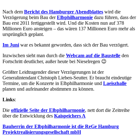
Nach dem
Bericht des Hamburger Abendblattes
wird die
Verzögerung beim Bau der
E
lbphilharmonie
d
azu führen, dass der
Bau erst 2011 fertiggestellt wird. Und die Kosten
nun auf 378
Millionen Euro ansteigen – das wären 137 Millionen Euro mehr als
ursprünglich geplant.
Im Juni
war es bekannt geworden, dass sich der Bau verzögert.
Inzwischen sieht man durch die
Webcam auf die Baustelle
den
Fortschritt deutlicher, außer heute bei Nieselregen 😉
Größter Leidtragender dieser Verzögerungen ist der
Generalintendant Christoph Lieben-Seutter. Er braucht eindeutige
Termine, um die Konzerte in Elbphilharmonie und
Laeiszhalle
planen und aufeinander abstimmen zu können.
Links
:
Die
offizielle Seite der Elbphilharmonie
, nett dort die Zeitreihe
über die Entwicklung des
Kaispeichers A
Bauherrin der Elbphilharmonie ist die ReGe Hamburg
Projektrealisierungsgesellschaft mbH