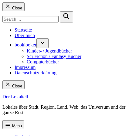
Close
Search
for:
Search
Startseite
Über mich
booklooker
Kinder- / Jugendbücher
Sci-Fiction / Fantasy Bücher
Computerbücher
Impressum
Datenschutzerklärung
Close
Skip
Der Lokalteil
to
Lokales über Stadt, Region, Land, Web, das Universum und der
content
ganze Rest
Menu