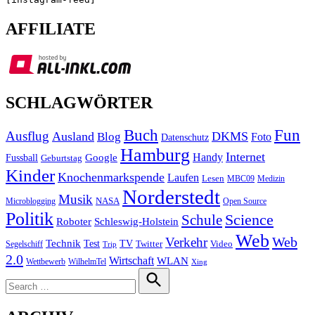
AFFILIATE
SCHLAGWÖRTER
Buch
Fun
Ausflug
Ausland
DKMS
Blog
Foto
Datenschutz
Hamburg
Internet
Handy
Fussball
Google
Geburtstag
Kinder
Knochenmarkspende
Laufen
Lesen
MBC09
Medizin
Norderstedt
Musik
Microblogging
NASA
Open Source
Politik
Science
Schule
Roboter
Schleswig-Holstein
Web
Web
Verkehr
Technik
Test
TV
Segelschiff
Twitter
Video
Trip
2.0
Wirtschaft
WLAN
Wettbewerb
WilhelmTel
Xing
Search
for:
Search