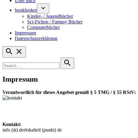
Über mich
booklooker
Kinder- / Jugendbücher
Sci-Fiction / Fantasy Bücher
Computerbücher
Impressum
Datenschutzerklärung
Open
Search
Search
for:
Search
Impressum
Verantwortlich für dieses Angebot gemäß § 5 TMG / § 55 RStV:
Kontakt:
info (ät) derlokalteil (punkt) de