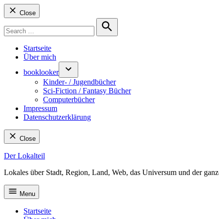
Close
Search
for:
Search
Startseite
Über mich
booklooker
Kinder- / Jugendbücher
Sci-Fiction / Fantasy Bücher
Computerbücher
Impressum
Datenschutzerklärung
Close
Skip
Der Lokalteil
to
Lokales über Stadt, Region, Land, Web, das Universum und der ganz
content
Menu
Startseite