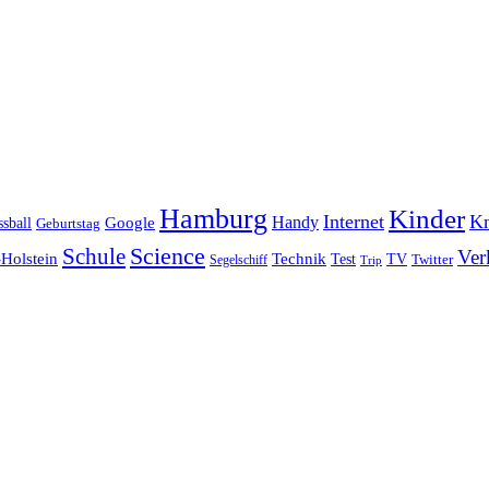
Hamburg
Kinder
Internet
Kn
Handy
ssball
Google
Geburtstag
Science
Schule
Ver
Holstein
Technik
Test
TV
Segelschiff
Twitter
Trip