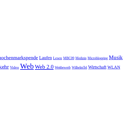
Musik
ochenmarkspende
Laufen
Lesen
MBC09
Medizin
Microblogging
Web
Web 2.0
kehr
Wirtschaft
WLAN
Video
Wettbewerb
WilhelmTel