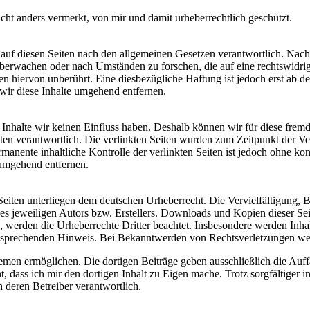
nicht anders vermerkt, von mir und damit urheberrechtlich geschützt.
auf diesen Seiten nach den allgemeinen Gesetzen verantwortlich. Nach
u überwachen oder nach Umständen zu forschen, die auf eine rechtswidri
 hiervon unberührt. Eine diesbezügliche Haftung ist jedoch erst ab d
ir diese Inhalte umgehend entfernen.
n Inhalte wir keinen Einfluss haben. Deshalb können wir für diese fre
 Seiten verantwortlich. Die verlinkten Seiten wurden zum Zeitpunkt der
manente inhaltliche Kontrolle der verlinkten Seiten ist jedoch ohne ko
umgehend entfernen.
n Seiten unterliegen dem deutschen Urheberrecht. Die Vervielfältigung,
 jeweiligen Autors bzw. Erstellers. Downloads und Kopien dieser Seite
n, werden die Urheberrechte Dritter beachtet. Insbesondere werden Inhal
tsprechenden Hinweis. Bei Bekanntwerden von Rechtsverletzungen wer
n ermöglichen. Die dortigen Beiträge geben ausschließlich die Auffass
t, dass ich mir den dortigen Inhalt zu Eigen mache. Trotz sorgfältiger i
h deren Betreiber verantwortlich.