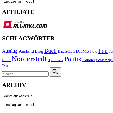
[instagram-feed]
AFFILIATE
SCHLAGWÖRTER
Buch
Fun
Ausflug
Ausland
DKMS
Blog
Foto
Fu
Datenschutz
Norderstedt
Politik
Roboter
Schleswig-
NASA
Open Source
Xing
Search
for:
Search
ARCHIV
Archiv
[instagram-feed]