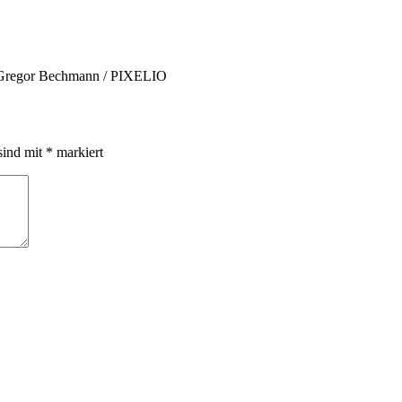
 © Gregor Bechmann / PIXELIO
sind mit
*
markiert