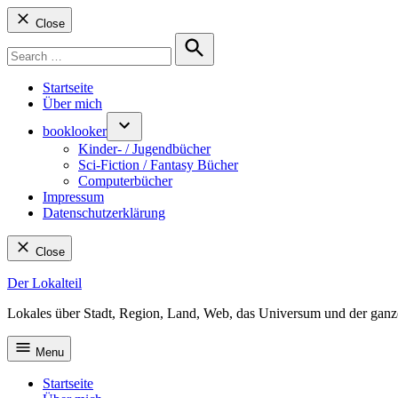
Close
Search
for:
Search
Startseite
Über mich
booklooker
Kinder- / Jugendbücher
Sci-Fiction / Fantasy Bücher
Computerbücher
Impressum
Datenschutzerklärung
Close
Skip
Der Lokalteil
to
Lokales über Stadt, Region, Land, Web, das Universum und der ganz
content
Menu
Startseite