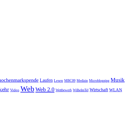
Musik
ochenmarkspende
Laufen
Lesen
MBC09
Medizin
Microblogging
Web
Web 2.0
kehr
Wirtschaft
WLAN
Video
Wettbewerb
WilhelmTel