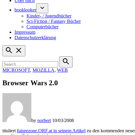
Über mich
booklooker
Kinder- / Jugendbücher
Sci-Fiction / Fantasy Bücher
Computerbücher
Impressum
Datenschutzerklärung
Open
Search
Search
for:
Search
POSTED
MICROSOFT
,
MOZILLA
,
WEB
IN
Browser Wars 2.0
by
norbert
10/03/2008
tituliert
futurezone.ORF.at in seinem Artikel
zu den kommenden neuen