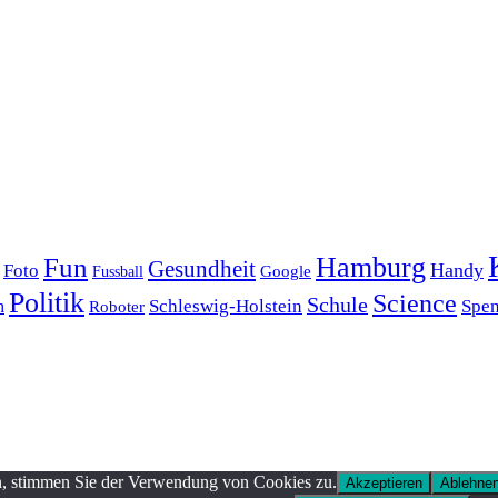
Hamburg
Fun
Gesundheit
Handy
Foto
Google
Fussball
Politik
Science
Schule
Schleswig-Holstein
Spe
h
Roboter
n, stimmen Sie der Verwendung von Cookies zu.
Akzeptieren
Ablehne