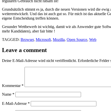
regulären Gebrauch nicht ratsam ist!
Grundsätzlich stimmt es ja, durch die neuen Versionen wird die ewig 
weiterentwickelt. Und das ist auch gut so. Für mich ist das aktuelle
eigene Entscheidung treffen können.
Gesunder Wettbewerb ist wichtig, damit wir als Anwender gute Softw
mehr Kandidaten), aber fair bitte !
TAGGED:
Browser
,
Microsoft
,
Mozilla
,
Open Source
,
Web
Leave a comment
Deine E-Mail-Adresse wird nicht veröffentlicht.
Erforderliche Felder 
Kommentar
*
Name
*
E-Mail-Adresse
*