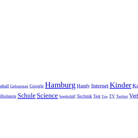
Hamburg
Kinder
Internet
Kn
Handy
ssball
Google
Geburtstag
Science
Schule
Ver
Holstein
Technik
Test
TV
Segelschiff
Twitter
Trip