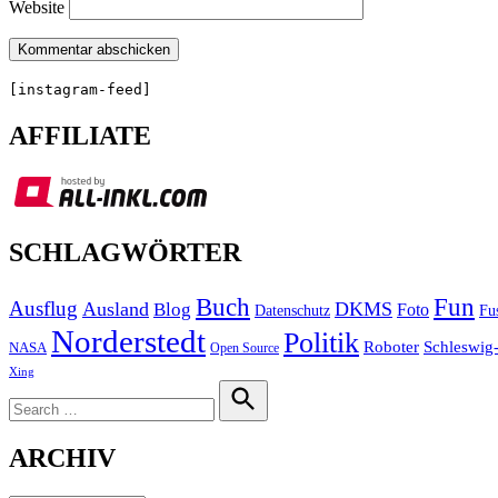
Website
[instagram-feed]
AFFILIATE
SCHLAGWÖRTER
Buch
Fun
Ausflug
Ausland
DKMS
Blog
Foto
Fu
Datenschutz
Norderstedt
Politik
Roboter
Schleswig-
NASA
Open Source
Xing
Search
for:
Search
ARCHIV