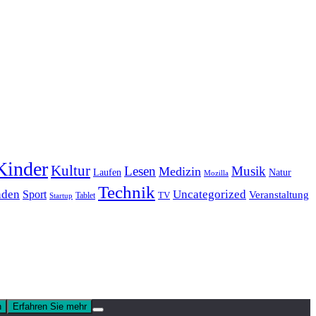
Kinder
Kultur
Lesen
Musik
Medizin
Laufen
Natur
Mozilla
Technik
nden
Sport
Uncategorized
Veranstaltung
Tablet
TV
Startup
n
Erfahren Sie mehr