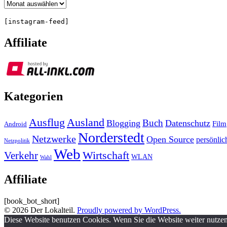
Archiv
[instagram-feed]
Affiliate
Kategorien
Ausland
Ausflug
Buch
Blogging
Datenschutz
Film
Android
Norderstedt
Netzwerke
Open Source
persönlic
Netzpolitik
Web
Wirtschaft
Verkehr
WLAN
Wahl
Affiliate
[book_bot_short]
© 2026 Der Lokalteil.
Proudly powered by WordPress.
Diese Website benutzen Cookies. Wenn Sie die Website weiter nutze