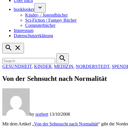
Über mich
booklooker
Kinder- / Jugendbücher
Sci-Fiction / Fantasy Bücher
Computerbücher
Impressum
Datenschutzerklärung
Open
Search
Search
for:
Search
POSTED
GESUNDHEIT
,
KINDER
,
MEDIZIN
,
NORDERSTEDT
,
SPEND
IN
Von der Sehnsucht nach Normalität
by
norbert
13/10/2008
Mit dem Artikel „
Von der Sehnsucht nach Normalität
“ gibt die Norde