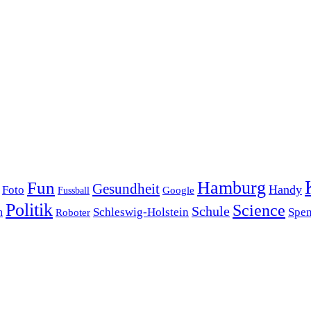
Hamburg
Fun
Gesundheit
Handy
Foto
Google
Fussball
Politik
Science
Schule
Schleswig-Holstein
Spe
h
Roboter