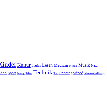
Kinder
Kultur
Lesen
Musik
Medizin
Laufen
Natur
Mozilla
Technik
nden
Sport
Uncategorized
Veranstaltung
Tablet
TV
Startup