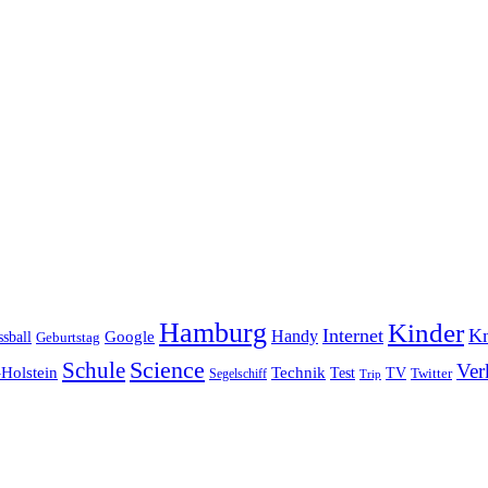
Hamburg
Kinder
Internet
Kn
Handy
ssball
Google
Geburtstag
Science
Schule
Ver
Holstein
Technik
Test
TV
Segelschiff
Twitter
Trip