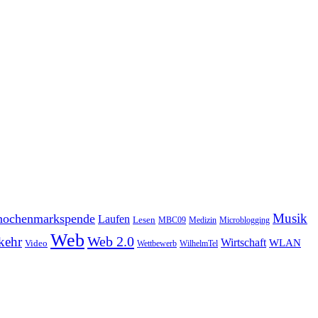
Musik
ochenmarkspende
Laufen
Lesen
MBC09
Medizin
Microblogging
Web
Web 2.0
kehr
Wirtschaft
WLAN
Video
Wettbewerb
WilhelmTel