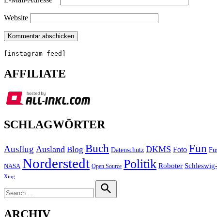
Website
[instagram-feed]
AFFILIATE
SCHLAGWÖRTER
Buch
Fun
Ausflug
Ausland
DKMS
Blog
Foto
Fu
Datenschutz
Norderstedt
Politik
Roboter
Schleswig-
NASA
Open Source
Xing
Search
for:
Search
ARCHIV