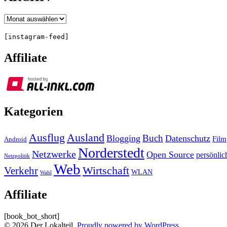
Archiv
[instagram-feed]
Affiliate
Kategorien
Ausland
Ausflug
Buch
Blogging
Datenschutz
Film
Android
Norderstedt
Netzwerke
Open Source
persönlic
Netzpolitik
Web
Wirtschaft
Verkehr
WLAN
Wahl
Affiliate
[book_bot_short]
© 2026 Der Lokalteil.
Proudly powered by WordPress.