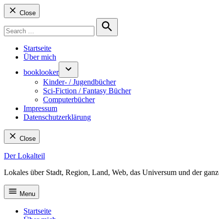
Close
Search
for:
Search
Startseite
Über mich
booklooker
Kinder- / Jugendbücher
Sci-Fiction / Fantasy Bücher
Computerbücher
Impressum
Datenschutzerklärung
Close
Skip
Der Lokalteil
to
Lokales über Stadt, Region, Land, Web, das Universum und der ganz
content
Menu
Startseite