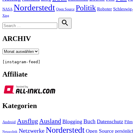
Norderstedt
Politik
Roboter
Schleswig-
NASA
Open Source
Xing
Search
for:
Search
ARCHIV
Archiv
[instagram-feed]
Affiliate
Kategorien
Ausland
Ausflug
Buch
Blogging
Datenschutz
Film
Android
Norderstedt
Netzwerke
Open Source
persönlic
Netzpolitik