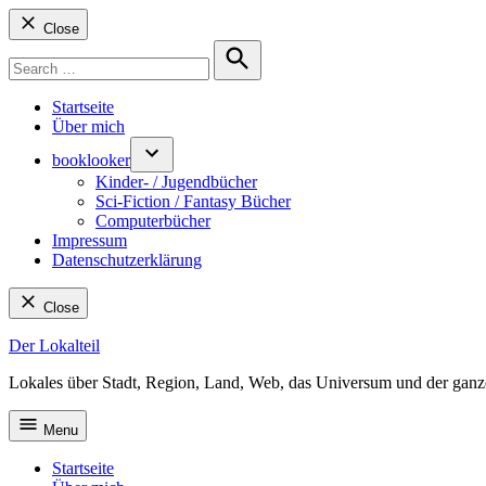
Close
Search
for:
Search
Startseite
Über mich
booklooker
Kinder- / Jugendbücher
Sci-Fiction / Fantasy Bücher
Computerbücher
Impressum
Datenschutzerklärung
Close
Skip
Der Lokalteil
to
Lokales über Stadt, Region, Land, Web, das Universum und der ganz
content
Menu
Startseite