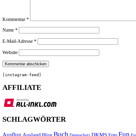
Kommentar
*
Name
*
E-Mail-Adresse
*
Website
[instagram-feed]
AFFILIATE
SCHLAGWÖRTER
Buch
Fun
Ausflug
Ausland
DKMS
Blog
Foto
Fu
Datenschutz