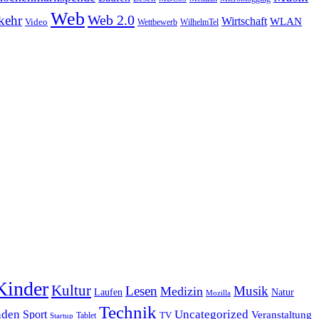
Web
Web 2.0
kehr
Wirtschaft
WLAN
Video
Wettbewerb
WilhelmTel
Kinder
Kultur
Lesen
Musik
Medizin
Laufen
Natur
Mozilla
Technik
nden
Sport
Uncategorized
Veranstaltung
Tablet
TV
Startup