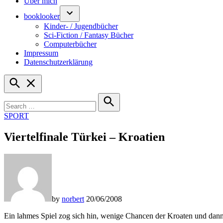
Über mich
booklooker
Kinder- / Jugendbücher
Sci-Fiction / Fantasy Bücher
Computerbücher
Impressum
Datenschutzerklärung
Open
Search
Search
for:
Search
POSTED
SPORT
IN
Viertelfinale Türkei – Kroatien
by
norbert
20/06/2008
Ein lahmes Spiel zog sich hin, wenige Chancen der Kroaten und dann 