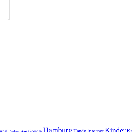
Hamburg
Kinder
Internet
Kn
Handy
ssball
Google
Geburtstag