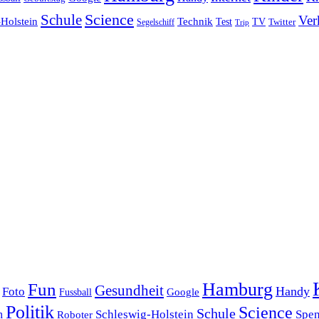
Science
Schule
Ver
Holstein
Technik
Test
TV
Segelschiff
Twitter
Trip
Hamburg
Fun
Gesundheit
Handy
Foto
Google
Fussball
Politik
Science
Schule
Schleswig-Holstein
Spe
h
Roboter