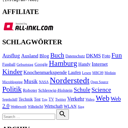
AFFILIATE
SCHLAGWÖRTER
Buch
Fun
Ausflug
Ausland
DKMS
Blog
Foto
Datenschutz
Hamburg
Internet
Handy
Fussball
Google
Geburtstag
Kinder
Knochenmarkspende
Laufen
Lesen
MBC09
Medizin
Norderstedt
Musik
Microblogging
NASA
Open Source
Politik
Science
Schule
Roboter
Schleswig-Holstein
Web
Web
Verkehr
Technik
Test
TV
Segelschiff
Twitter
Video
Trip
2.0
Wirtschaft
WLAN
Wettbewerb
WilhelmTel
Xing
Search
for:
Search