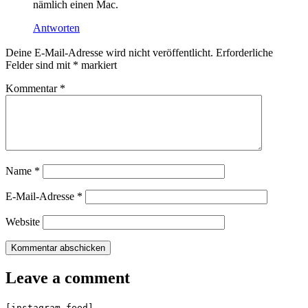
nämlich einen Mac.
Antworten
Leave
Deine E-Mail-Adresse wird nicht veröffentlicht.
Erforderliche
a
Felder sind mit
*
markiert
comment
Kommentar
*
Name
*
E-Mail-Adresse
*
Website
Leave a comment
[instagram-feed]