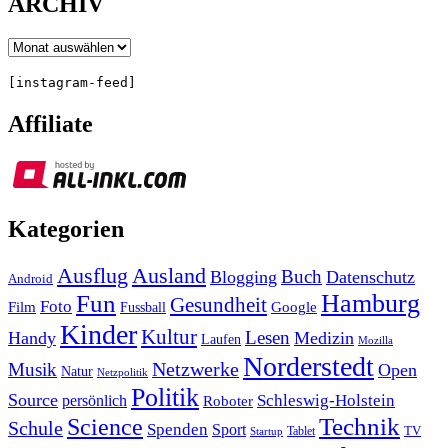
ARCHIV
Archiv
[instagram-feed]
Affiliate
Kategorien
Ausland
Ausflug
Buch
Blogging
Datenschutz
Android
Hamburg
Fun
Gesundheit
Foto
Film
Google
Fussball
Kinder
Kultur
Lesen
Handy
Medizin
Laufen
Mozilla
Norderstedt
Musik
Netzwerke
Open
Natur
Netzpolitik
Politik
Source
Schleswig-Holstein
persönlich
Roboter
Technik
Science
Schule
Spenden
Sport
Tablet
TV
Startup