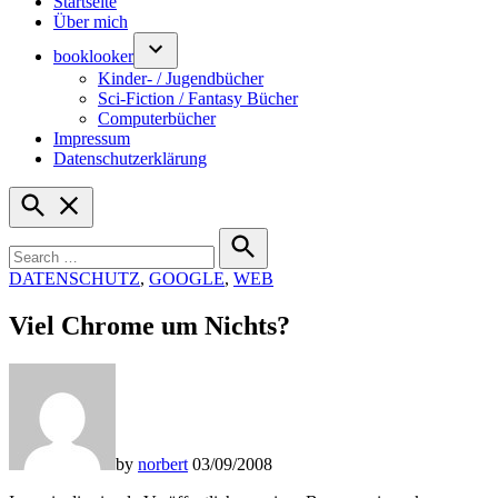
Startseite
Über mich
booklooker
Kinder- / Jugendbücher
Sci-Fiction / Fantasy Bücher
Computerbücher
Impressum
Datenschutzerklärung
Open
Search
Search
for:
Search
POSTED
DATENSCHUTZ
,
GOOGLE
,
WEB
IN
Viel Chrome um Nichts?
by
norbert
03/09/2008