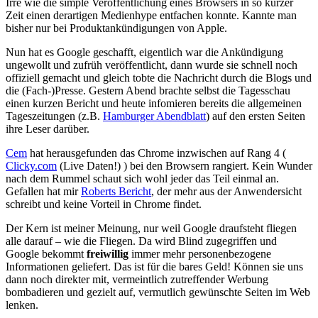
Irre wie die simple Veröffentlichung eines Browsers in so kurzer
Zeit einen derartigen Medienhype entfachen konnte. Kannte man
bisher nur bei Produktankündigungen von Apple.
Nun hat es Google geschafft, eigentlich war die Ankündigung
ungewollt und zufrüh veröffentlicht, dann wurde sie schnell noch
offiziell gemacht und gleich tobte die Nachricht durch die Blogs und
die (Fach-)Presse. Gestern Abend brachte selbst die Tagesschau
einen kurzen Bericht und heute infomieren bereits die allgemeinen
Tageszeitungen (z.B.
Hamburger Abendblatt
) auf den ersten Seiten
ihre Leser darüber.
Cem
hat herausgefunden das Chrome inzwischen auf Rang 4 (
Clicky.com
(Live Daten!) ) bei den Browsern rangiert. Kein Wunder
nach dem Rummel schaut sich wohl jeder das Teil einmal an.
Gefallen hat mir
Roberts Bericht
, der mehr aus der Anwendersicht
schreibt und keine Vorteil in Chrome findet.
Der Kern ist meiner Meinung, nur weil Google draufsteht fliegen
alle darauf – wie die Fliegen. Da wird Blind zugegriffen und
Google bekommt
freiwillig
immer mehr personenbezogene
Informationen geliefert. Das ist für die bares Geld! Können sie uns
dann noch direkter mit, vermeintlich zutreffender Werbung
bombadieren und gezielt auf, vermutlich gewünschte Seiten im Web
lenken.