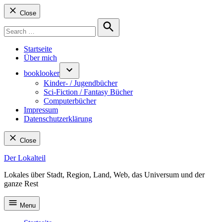
Close
Search
for:
Search
Startseite
Über mich
booklooker
Kinder- / Jugendbücher
Sci-Fiction / Fantasy Bücher
Computerbücher
Impressum
Datenschutzerklärung
Close
Skip
Der Lokalteil
to
Lokales über Stadt, Region, Land, Web, das Universum und der
content
ganze Rest
Menu