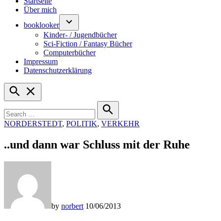
Startseite
Über mich
booklooker
Kinder- / Jugendbücher
Sci-Fiction / Fantasy Bücher
Computerbücher
Impressum
Datenschutzerklärung
Open
Search
Search
for:
Search
POSTED
NORDERSTEDT
,
POLITIK
,
VERKEHR
IN
..und dann war Schluss mit der Ruhe
by
norbert
10/06/2013