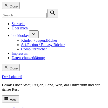
Close
Search
for:
Search
Startseite
Über mich
booklooker
Kinder- / Jugendbücher
Sci-Fiction / Fantasy Bücher
Computerbücher
Impressum
Datenschutzerklärung
Close
Skip
Der Lokalteil
to
Lokales über Stadt, Region, Land, Web, das Universum und der
content
ganze Rest
Menu