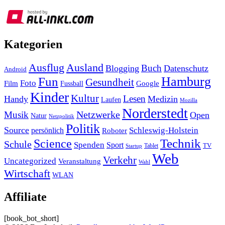
Kategorien
Ausland
Ausflug
Buch
Blogging
Datenschutz
Android
Hamburg
Fun
Gesundheit
Foto
Film
Google
Fussball
Kinder
Kultur
Lesen
Handy
Medizin
Laufen
Mozilla
Norderstedt
Musik
Netzwerke
Open
Natur
Netzpolitik
Politik
Source
Schleswig-Holstein
persönlich
Roboter
Technik
Science
Schule
Spenden
Sport
Tablet
TV
Startup
Web
Verkehr
Uncategorized
Veranstaltung
Wahl
Wirtschaft
WLAN
Affiliate
[book_bot_short]