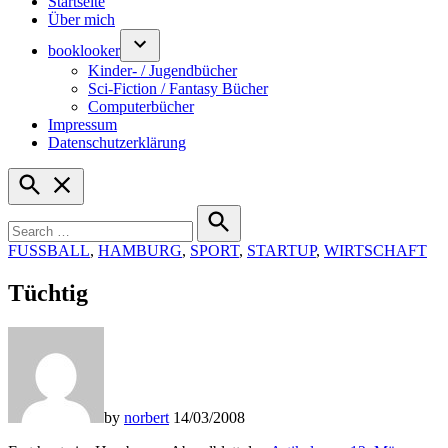
Startseite
Über mich
booklooker
Kinder- / Jugendbücher
Sci-Fiction / Fantasy Bücher
Computerbücher
Impressum
Datenschutzerklärung
Open
Search
Search
for:
Search
POSTED
FUSSBALL
,
HAMBURG
,
SPORT
,
STARTUP
,
WIRTSCHAFT
IN
Tüchtig
by
norbert
14/03/2008