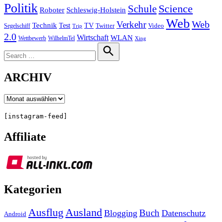
Politik
Science
Schule
Roboter
Schleswig-Holstein
Web
Web
Verkehr
Technik
Test
TV
Segelschiff
Twitter
Video
Trip
2.0
Wirtschaft
WLAN
Wettbewerb
WilhelmTel
Xing
Search
for:
Search
ARCHIV
Archiv
[instagram-feed]
Affiliate
Kategorien
Ausland
Ausflug
Buch
Blogging
Datenschutz
Android