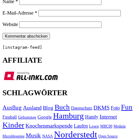
Name
*
E-Mail-Adresse
*
Website
[instagram-feed]
AFFILIATE
SCHLAGWÖRTER
Buch
Fun
Ausflug
Ausland
DKMS
Blog
Foto
Datenschutz
Hamburg
Internet
Handy
Fussball
Google
Geburtstag
Kinder
Knochenmarkspende
Laufen
Lesen
MBC09
Medizin
Norderstedt
Musik
Microblogging
NASA
Open Source