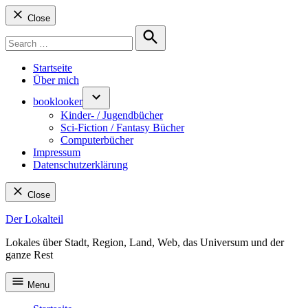
Close
Search
for:
Search
Startseite
Über mich
booklooker
Kinder- / Jugendbücher
Sci-Fiction / Fantasy Bücher
Computerbücher
Impressum
Datenschutzerklärung
Close
Skip
Der Lokalteil
to
Lokales über Stadt, Region, Land, Web, das Universum und der
content
ganze Rest
Menu