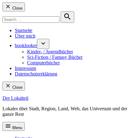
Close
Search
for:
Search
Startseite
Über mich
booklooker
Kinder- / Jugendbücher
Sci-Fiction / Fantasy Bücher
Computerbücher
Impressum
Datenschutzerklärung
Close
Skip
Der Lokalteil
to
Lokales über Stadt, Region, Land, Web, das Universum und der
content
ganze Rest
Menu