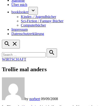
Startseite
Über mich
booklooker
Kinder- / Jugendbücher
Sci-Fiction / Fantasy Bücher
Computerbücher
Impressum
Datenschutzerklärung
Open
Search
Search
for:
Search
POSTED
WIRTSCHAFT
IN
Trollie mal anders
by
norbert
09/09/2008