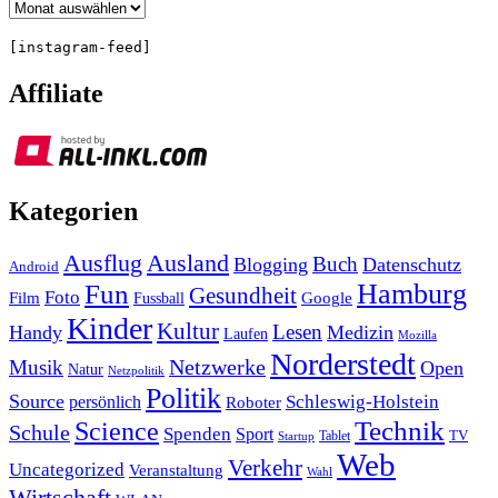
Archiv
[instagram-feed]
Affiliate
Kategorien
Ausland
Ausflug
Buch
Blogging
Datenschutz
Android
Hamburg
Fun
Gesundheit
Foto
Film
Google
Fussball
Kinder
Kultur
Lesen
Handy
Medizin
Laufen
Mozilla
Norderstedt
Musik
Netzwerke
Open
Natur
Netzpolitik
Politik
Source
Schleswig-Holstein
persönlich
Roboter
Technik
Science
Schule
Spenden
Sport
Tablet
TV
Startup
Web
Verkehr
Uncategorized
Veranstaltung
Wahl
Wirtschaft