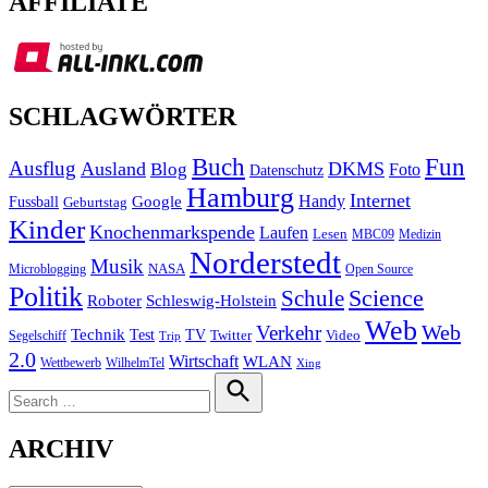
AFFILIATE
SCHLAGWÖRTER
Buch
Fun
Ausflug
Ausland
DKMS
Blog
Foto
Datenschutz
Hamburg
Internet
Handy
Fussball
Google
Geburtstag
Kinder
Knochenmarkspende
Laufen
Lesen
MBC09
Medizin
Norderstedt
Musik
Microblogging
NASA
Open Source
Politik
Science
Schule
Roboter
Schleswig-Holstein
Web
Web
Verkehr
Technik
Test
TV
Segelschiff
Twitter
Video
Trip
2.0
Wirtschaft
WLAN
Wettbewerb
WilhelmTel
Xing
Search
for:
Search
ARCHIV