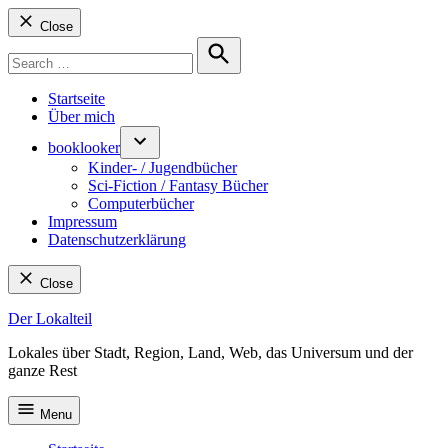
Close
Search
for:
Search
Startseite
Über mich
booklooker
Kinder- / Jugendbücher
Sci-Fiction / Fantasy Bücher
Computerbücher
Impressum
Datenschutzerklärung
Close
Skip
Der Lokalteil
to
Lokales über Stadt, Region, Land, Web, das Universum und der
content
ganze Rest
Menu