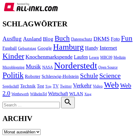
SCHLAGWÖRTER
Buch
Fun
Ausflug
Ausland
DKMS
Blog
Foto
Datenschutz
Hamburg
Internet
Handy
Fussball
Google
Geburtstag
Kinder
Knochenmarkspende
Laufen
Lesen
MBC09
Medizin
Norderstedt
Musik
Microblogging
NASA
Open Source
Politik
Science
Schule
Roboter
Schleswig-Holstein
Web
Web
Verkehr
Technik
Test
TV
Segelschiff
Twitter
Video
Trip
2.0
Wirtschaft
WLAN
Wettbewerb
WilhelmTel
Xing
Search
for:
Search
ARCHIV
Archiv