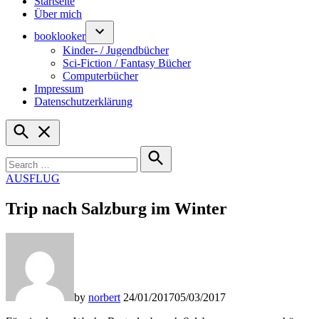
Startseite
Über mich
booklooker
Kinder- / Jugendbücher
Sci-Fiction / Fantasy Bücher
Computerbücher
Impressum
Datenschutzerklärung
Open
Search
Search
for:
Search
POSTED
AUSFLUG
IN
Trip nach Salzburg im Winter
by
norbert
24/01/2017
05/03/2017