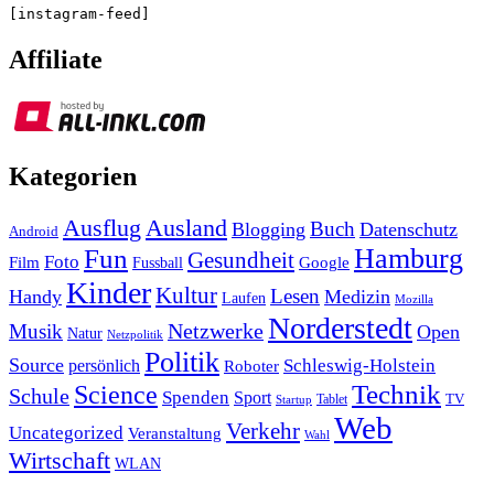
[instagram-feed]
Affiliate
Kategorien
Ausland
Ausflug
Buch
Blogging
Datenschutz
Android
Hamburg
Fun
Gesundheit
Foto
Film
Google
Fussball
Kinder
Kultur
Lesen
Handy
Medizin
Laufen
Mozilla
Norderstedt
Musik
Netzwerke
Open
Natur
Netzpolitik
Politik
Source
Schleswig-Holstein
persönlich
Roboter
Technik
Science
Schule
Spenden
Sport
Tablet
TV
Startup
Web
Verkehr
Uncategorized
Veranstaltung
Wahl
Wirtschaft
WLAN