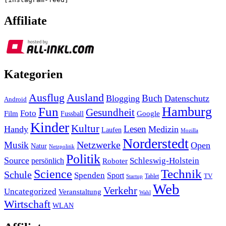
Affiliate
Kategorien
Ausland
Ausflug
Buch
Blogging
Datenschutz
Android
Hamburg
Fun
Gesundheit
Foto
Film
Google
Fussball
Kinder
Kultur
Lesen
Handy
Medizin
Laufen
Mozilla
Norderstedt
Musik
Netzwerke
Open
Natur
Netzpolitik
Politik
Source
Schleswig-Holstein
persönlich
Roboter
Technik
Science
Schule
Spenden
Sport
Tablet
TV
Startup
Web
Verkehr
Uncategorized
Veranstaltung
Wahl
Wirtschaft
WLAN