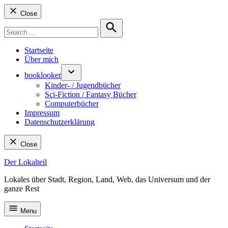
Close
Search
for:
Search
Startseite
Über mich
booklooker
Kinder- / Jugendbücher
Sci-Fiction / Fantasy Bücher
Computerbücher
Impressum
Datenschutzerklärung
Close
Skip
Der Lokalteil
to
Lokales über Stadt, Region, Land, Web, das Universum und der
content
ganze Rest
Menu