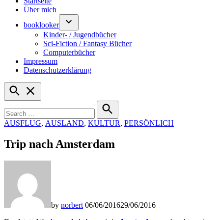
Startseite
Über mich
booklooker
Kinder- / Jugendbücher
Sci-Fiction / Fantasy Bücher
Computerbücher
Impressum
Datenschutzerklärung
Open
Search
Search
for:
Search
POSTED
AUSFLUG
,
AUSLAND
,
KULTUR
,
PERSÖNLICH
IN
Trip nach Amsterdam
by
norbert
06/06/2016
29/06/2016