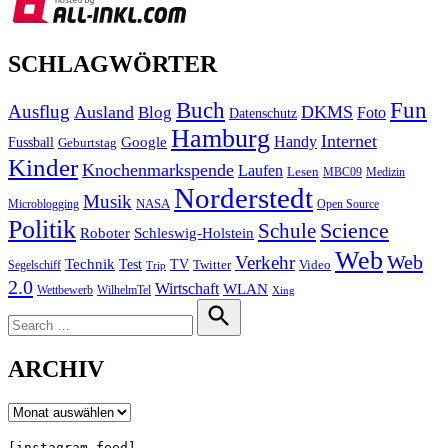
SCHLAGWÖRTER
Buch
Fun
Ausflug
Ausland
DKMS
Blog
Foto
Datenschutz
Hamburg
Internet
Handy
Fussball
Google
Geburtstag
Kinder
Knochenmarkspende
Laufen
Lesen
MBC09
Medizin
Norderstedt
Musik
Microblogging
NASA
Open Source
Politik
Science
Schule
Roboter
Schleswig-Holstein
Web
Web
Verkehr
Technik
Test
TV
Segelschiff
Twitter
Video
Trip
2.0
Wirtschaft
WLAN
Wettbewerb
WilhelmTel
Xing
Search
for:
Search
ARCHIV
Archiv
[instagram-feed]