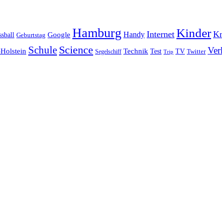
Hamburg
Kinder
Internet
Kn
Handy
ssball
Google
Geburtstag
Science
Schule
Ver
Holstein
Technik
Test
TV
Segelschiff
Twitter
Trip