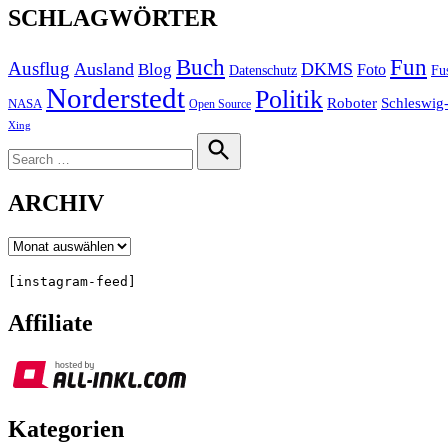
SCHLAGWÖRTER
Buch
Fun
Ausflug
Ausland
DKMS
Blog
Foto
Fu
Datenschutz
Norderstedt
Politik
Roboter
Schleswig-
NASA
Open Source
Xing
Search
for:
Search
ARCHIV
Archiv
[instagram-feed]
Affiliate
Kategorien