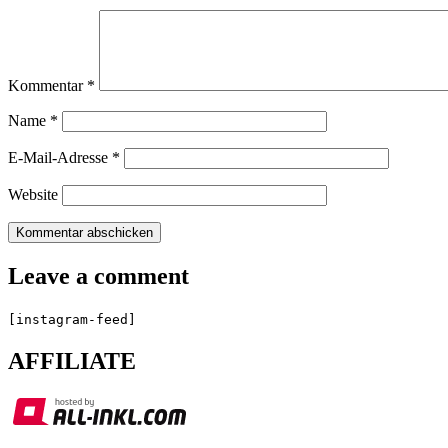
a
comment
Kommentar
*
Name
*
E-Mail-Adresse
*
Website
Leave a comment
[instagram-feed]
AFFILIATE