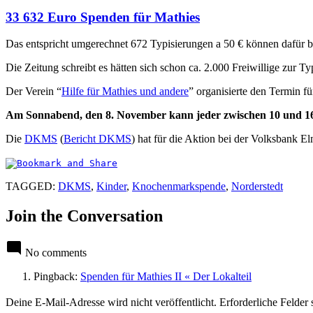
33 632 Euro Spenden für Mathies
Das entspricht umgerechnet 672 Typisierungen a 50 € können dafür b
Die Zeitung schreibt es hätten sich schon ca. 2.000 Freiwillige zur Ty
Der Verein “
Hilfe für Mathies und andere
”
organisierte den Termin fü
Am Sonnabend, den 8. November kann jeder zwischen 10 und 
Die
DKMS
(
Bericht DKMS
) hat für die Aktion bei der Volksbank 
TAGGED:
DKMS
,
Kinder
,
Knochenmarkspende
,
Norderstedt
Join the Conversation
No comments
Pingback:
Spenden für Mathies II « Der Lokalteil
Leave
Deine E-Mail-Adresse wird nicht veröffentlicht.
Erforderliche Felder 