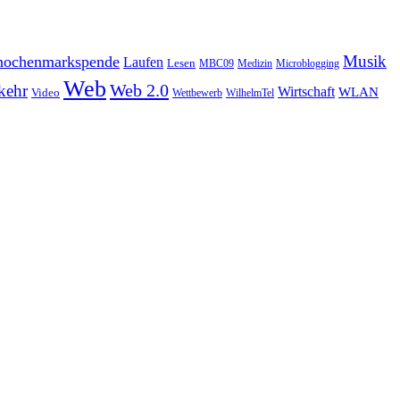
Musik
ochenmarkspende
Laufen
Lesen
MBC09
Medizin
Microblogging
Web
Web 2.0
kehr
Wirtschaft
WLAN
Video
Wettbewerb
WilhelmTel