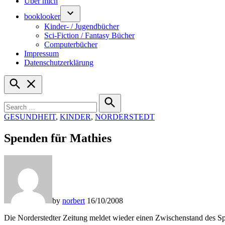
Über mich
booklooker
Kinder- / Jugendbücher
Sci-Fiction / Fantasy Bücher
Computerbücher
Impressum
Datenschutzerklärung
Open
Search
Search
for:
Search
POSTED
GESUNDHEIT
,
KINDER
,
NORDERSTEDT
IN
Spenden für Mathies
by
norbert
16/10/2008
Die Norderstedter Zeitung meldet wieder einen Zwischenstand des Spe