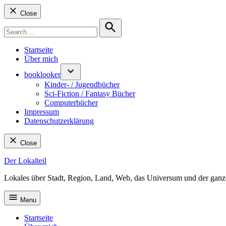
Close
Search
for:
Search
Startseite
Über mich
booklooker
Kinder- / Jugendbücher
Sci-Fiction / Fantasy Bücher
Computerbücher
Impressum
Datenschutzerklärung
Close
Skip
Der Lokalteil
to
Lokales über Stadt, Region, Land, Web, das Universum und der ganz
content
Menu
Startseite