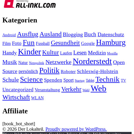
Kategorien
Ausland
Ausflug
Buch
Blogging
Datenschutz
Android
Hamburg
Fun
Gesundheit
Foto
Film
Google
Fussball
Kinder
Kultur
Lesen
Handy
Medizin
Laufen
Mozilla
Norderstedt
Musik
Netzwerke
Open
Natur
Netzpolitik
Politik
Source
Schleswig-Holstein
persönlich
Roboter
Technik
Science
Schule
Spenden
Sport
Tablet
TV
Startup
Web
Verkehr
Uncategorized
Veranstaltung
Wahl
Wirtschaft
WLAN
Affiliate
[book_bot_short]
© 2026 Der Lokalteil.
Proudly powered by WordPress.