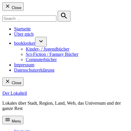
Close
Search
for:
Search
Startseite
Über mich
booklooker
Kinder- / Jugendbücher
Sci-Fiction / Fantasy Bücher
Computerbücher
Impressum
Datenschutzerklärung
Close
Skip
Der Lokalteil
to
Lokales über Stadt, Region, Land, Web, das Universum und der
content
ganze Rest
Menu