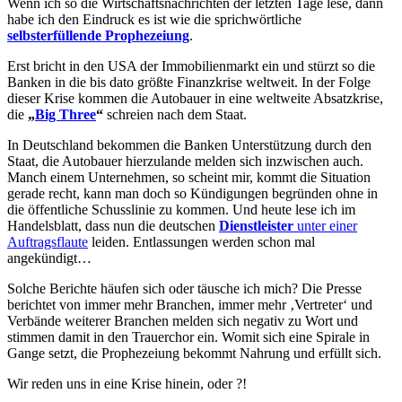
Wenn ich so die Wirtschaftsnachrichten der letzten Tage lese, dann
habe ich den Eindruck es ist wie die sprichwörtliche
selbsterfüllende Prophezeiung
.
Erst bricht in den USA der Immobilienmarkt ein und stürzt so die
Banken in die bis dato größte Finanzkrise weltweit. In der Folge
dieser Krise kommen die Autobauer in eine weltweite Absatzkrise,
die
„
Big Three
“
schreien nach dem Staat.
In Deutschland bekommen die Banken Unterstützung durch den
Staat, die Autobauer hierzulande melden sich inzwischen auch.
Manch einem Unternehmen, so scheint mir, kommt die Situation
gerade recht, kann man doch so Kündigungen begründen ohne in
die öffentliche Schusslinie zu kommen. Und heute lese ich im
Handelsblatt, dass nun die deutschen
Dienstleister
unter einer
Auftragsflaute
leiden. Entlassungen werden schon mal
angekündigt…
Solche Berichte häufen sich oder täusche ich mich? Die Presse
berichtet von immer mehr Branchen, immer mehr ‚Vertreter‘ und
Verbände weiterer Branchen melden sich negativ zu Wort und
stimmen damit in den Trauerchor ein. Womit sich eine Spirale in
Gange setzt, die Prophezeiung bekommt Nahrung und erfüllt sich.
Wir reden uns in eine Krise hinein, oder ?!