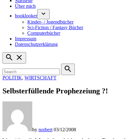
Startseite
Über mich
booklooker
Kinder- / Jugendbücher
Sci-Fiction / Fantasy Bücher
Computerbücher
Impressum
Datenschutzerklärung
Open
Search
Search
for:
Search
POSTED
POLITIK
,
WIRTSCHAFT
IN
Selbsterfüllende Prophezeiung ?!
by
norbert
03/12/2008