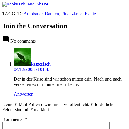
TAGGED:
Autobauer
,
Banken
,
Finanzkrise
,
Flaute
Join the Conversation
No comments
says:
ketzerisch
04/12/2008 at 01:43
Der in der Krise sind wir schon mitten drin. Nach und nach
verstehen es nur immer mehr Leute.
Antworten
Leave
Deine E-Mail-Adresse wird nicht veröffentlicht.
Erforderliche
a
Felder sind mit
*
markiert
comment
Kommentar
*