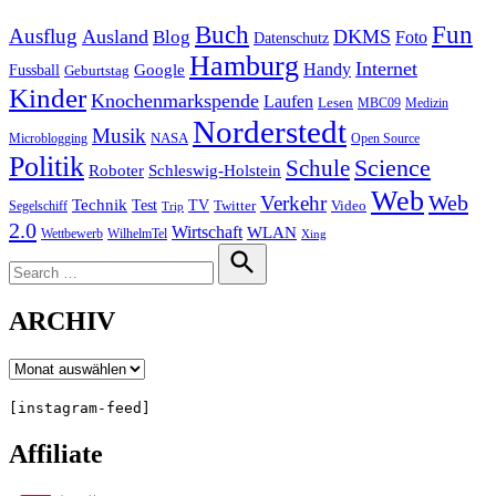
Buch
Fun
Ausflug
Ausland
DKMS
Blog
Foto
Datenschutz
Hamburg
Internet
Handy
Fussball
Google
Geburtstag
Kinder
Knochenmarkspende
Laufen
Lesen
MBC09
Medizin
Norderstedt
Musik
Microblogging
NASA
Open Source
Politik
Science
Schule
Roboter
Schleswig-Holstein
Web
Web
Verkehr
Technik
Test
TV
Segelschiff
Twitter
Video
Trip
2.0
Wirtschaft
WLAN
Wettbewerb
WilhelmTel
Xing
Search
for:
Search
ARCHIV
Archiv
[instagram-feed]
Affiliate