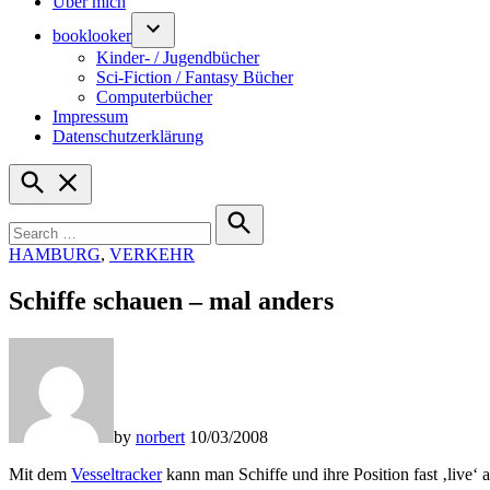
Über mich
booklooker
Kinder- / Jugendbücher
Sci-Fiction / Fantasy Bücher
Computerbücher
Impressum
Datenschutzerklärung
Open
Search
Search
for:
Search
POSTED
HAMBURG
,
VERKEHR
IN
Schiffe schauen – mal anders
by
norbert
10/03/2008
Mit dem
Vesseltracker
kann man Schiffe und ihre Position fast ‚live‘