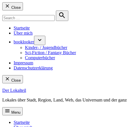
Close
Search
for:
Search
Startseite
Über mich
booklooker
Kinder- / Jugendbücher
Sci-Fiction / Fantasy Bücher
Computerbücher
Impressum
Datenschutzerklärung
Close
Skip
Der Lokalteil
to
Lokales über Stadt, Region, Land, Web, das Universum und der ganz
content
Menu
Startseite