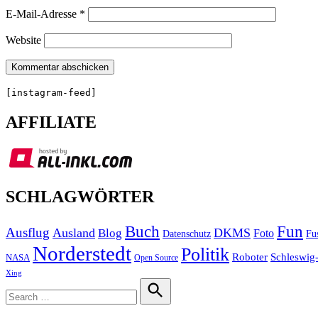
E-Mail-Adresse
*
Website
[instagram-feed]
AFFILIATE
SCHLAGWÖRTER
Buch
Fun
Ausflug
Ausland
DKMS
Blog
Foto
Fu
Datenschutz
Norderstedt
Politik
Roboter
Schleswig-
NASA
Open Source
Xing
Search
for:
Search