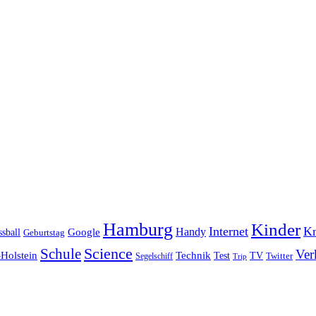
Hamburg
Kinder
Internet
Kn
Handy
ssball
Google
Geburtstag
Science
Schule
Ver
Holstein
Technik
Test
TV
Segelschiff
Twitter
Trip