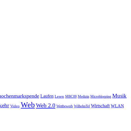
Musik
ochenmarkspende
Laufen
Lesen
MBC09
Medizin
Microblogging
Web
Web 2.0
kehr
Wirtschaft
WLAN
Video
Wettbewerb
WilhelmTel