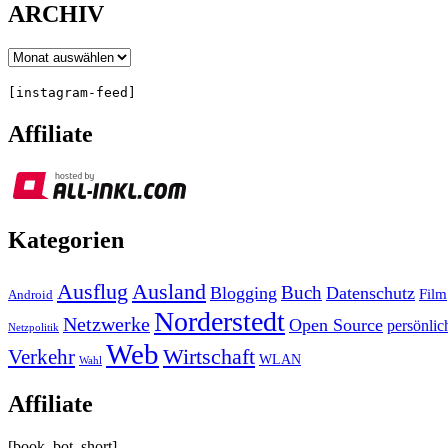
ARCHIV
Archiv
[instagram-feed]
Affiliate
Kategorien
Ausland
Ausflug
Buch
Blogging
Datenschutz
Film
Android
Norderstedt
Netzwerke
Open Source
persönlic
Netzpolitik
Web
Wirtschaft
Verkehr
WLAN
Wahl
Affiliate
[book_bot_short]