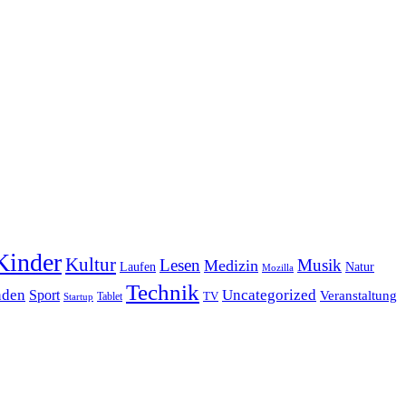
Kinder
Kultur
Lesen
Musik
Medizin
Laufen
Natur
Mozilla
Technik
nden
Sport
Uncategorized
Veranstaltung
Tablet
TV
Startup