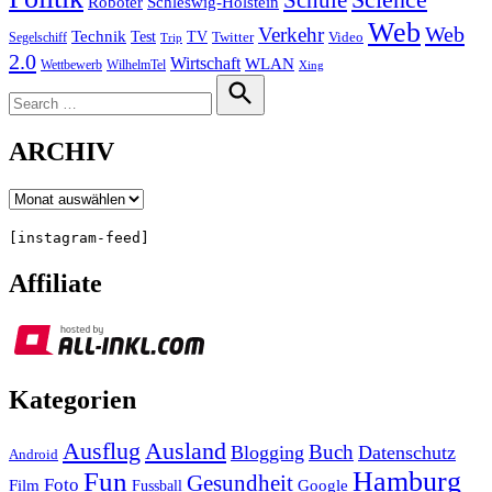
Schule
Roboter
Schleswig-Holstein
Web
Web
Verkehr
Technik
Test
TV
Segelschiff
Twitter
Video
Trip
2.0
Wirtschaft
WLAN
Wettbewerb
WilhelmTel
Xing
Search
for:
Search
ARCHIV
Archiv
[instagram-feed]
Affiliate
Kategorien
Ausland
Ausflug
Buch
Blogging
Datenschutz
Android
Hamburg
Fun
Gesundheit
Foto
Film
Google
Fussball