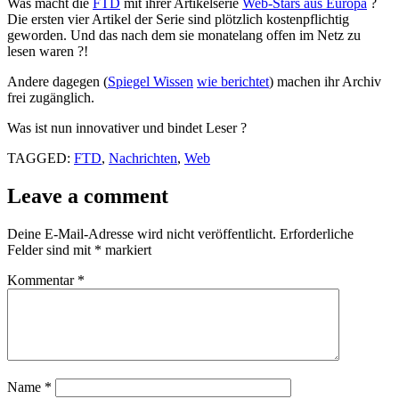
Was macht die
FTD
mit ihrer Artikelserie
Web-Stars aus Europa
?
Die ersten vier Artikel der Serie sind plötzlich kostenpflichtig
geworden. Und das nach dem sie monatelang offen im Netz zu
lesen waren ?!
Andere dagegen (
Spiegel Wissen
wie berichtet
) machen ihr Archiv
frei zugänglich.
Was ist nun innovativer und bindet Leser ?
TAGGED:
FTD
,
Nachrichten
,
Web
Leave a comment
Deine E-Mail-Adresse wird nicht veröffentlicht.
Erforderliche
Felder sind mit
*
markiert
Kommentar
*
Name
*