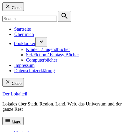
Close
Search
for:
Search
Startseite
Über mich
booklooker
Kinder- / Jugendbücher
Sci-Fiction / Fantasy Bücher
Computerbücher
Impressum
Datenschutzerklärung
Close
Skip
Der Lokalteil
to
Lokales über Stadt, Region, Land, Web, das Universum und der
content
ganze Rest
Menu