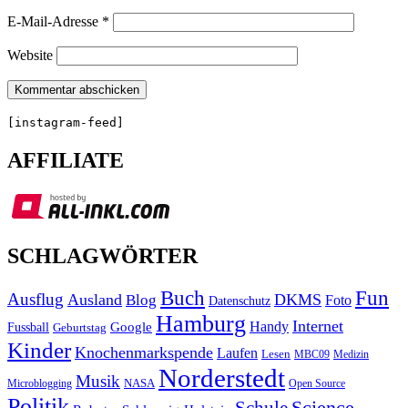
E-Mail-Adresse
*
Website
[instagram-feed]
AFFILIATE
SCHLAGWÖRTER
Buch
Fun
Ausflug
Ausland
DKMS
Blog
Foto
Datenschutz
Hamburg
Internet
Handy
Fussball
Google
Geburtstag
Kinder
Knochenmarkspende
Laufen
Lesen
MBC09
Medizin
Norderstedt
Musik
Microblogging
NASA
Open Source
Politik
Science