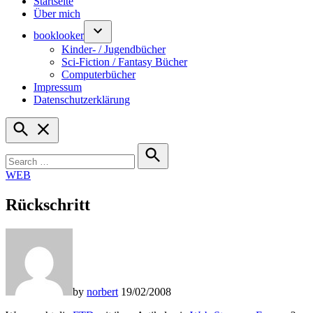
Startseite
Über mich
booklooker
Kinder- / Jugendbücher
Sci-Fiction / Fantasy Bücher
Computerbücher
Impressum
Datenschutzerklärung
Open
Search
Search
for:
Search
POSTED
WEB
IN
Rückschritt
by
norbert
19/02/2008