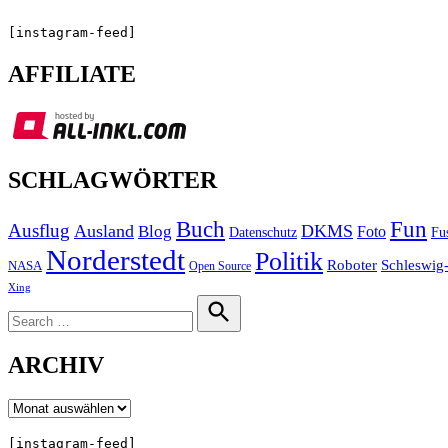
[instagram-feed]
AFFILIATE
SCHLAGWÖRTER
Buch
Fun
Ausflug
Ausland
DKMS
Blog
Foto
Fu
Datenschutz
Norderstedt
Politik
Roboter
Schleswig-
NASA
Open Source
Xing
Search
for:
Search
ARCHIV
Archiv
[instagram-feed]