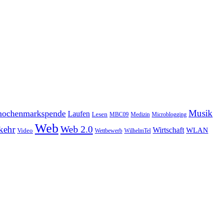
Musik
ochenmarkspende
Laufen
Lesen
MBC09
Medizin
Microblogging
Web
Web 2.0
kehr
Wirtschaft
WLAN
Video
Wettbewerb
WilhelmTel