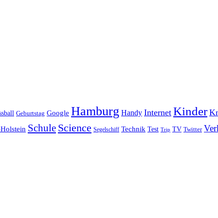
Hamburg
Kinder
Internet
Kn
Handy
ssball
Google
Geburtstag
Science
Schule
Ver
Holstein
Technik
Test
TV
Segelschiff
Twitter
Trip