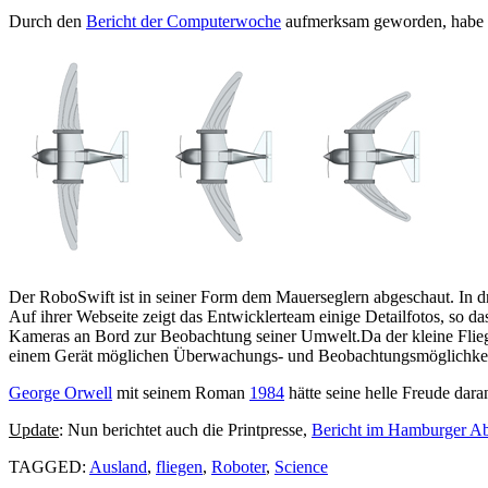
Durch den
Bericht der Computerwoche
aufmerksam geworden, habe 
Der RoboSwift ist in seiner Form dem Mauerseglern abgeschaut. In dre
Auf ihrer Webseite zeigt das Entwicklerteam einige Detailfotos, so d
Kameras an Bord zur Beobachtung seiner Umwelt.Da der kleine Flieger
einem Gerät möglichen Überwachungs- und Beobachtungsmöglichkei
George Orwell
mit seinem Roman
1984
hätte seine helle Freude dar
Update
: Nun berichtet auch die Printpresse,
Bericht im Hamburger Ab
TAGGED:
Ausland
,
fliegen
,
Roboter
,
Science