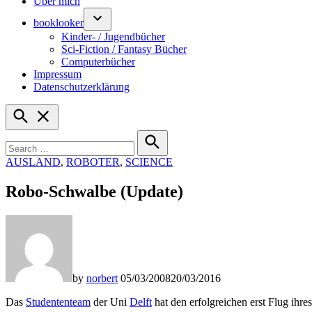
Über mich
booklooker
Kinder- / Jugendbücher
Sci-Fiction / Fantasy Bücher
Computerbücher
Impressum
Datenschutzerklärung
Open
Search
Search
for:
Search
POSTED
AUSLAND
,
ROBOTER
,
SCIENCE
IN
Robo-Schwalbe (Update)
by
norbert
05/03/2008
20/03/2016
Das
Studententeam
der Uni
Delft
hat den erfolgreichen erst Flug ih