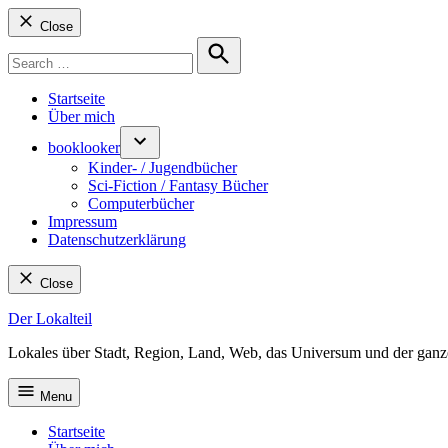
Close
Search
for:
Search
Startseite
Über mich
booklooker
Kinder- / Jugendbücher
Sci-Fiction / Fantasy Bücher
Computerbücher
Impressum
Datenschutzerklärung
Close
Skip
Der Lokalteil
to
Lokales über Stadt, Region, Land, Web, das Universum und der ganz
content
Menu
Startseite