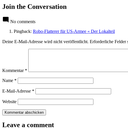
Join the Conversation
No comments
Pingback:
Robo-Flatterer für US-Armee « Der Lokalteil
Leave
Deine E-Mail-Adresse wird nicht veröffentlicht.
Erforderliche Felder 
a
comment
Kommentar
*
Name
*
E-Mail-Adresse
*
Website
Leave a comment