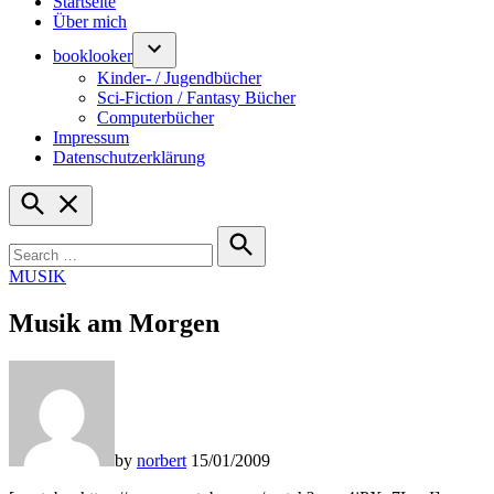
Startseite
Über mich
booklooker
Kinder- / Jugendbücher
Sci-Fiction / Fantasy Bücher
Computerbücher
Impressum
Datenschutzerklärung
Open
Search
Search
for:
Search
POSTED
MUSIK
IN
Musik am Morgen
by
norbert
15/01/2009