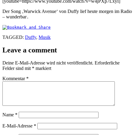
[youtube=https://www.youtube.com/watch?v=w4jPXp7LxyI]
Der Song ‚Warwick Avenue‘ von Duffy lief heute morgen im Radio
– wunderbar
.
TAGGED:
Duffy
,
Musik
Leave a comment
Deine E-Mail-Adresse wird nicht veröffentlicht.
Erforderliche
Felder sind mit
*
markiert
Kommentar
*
Name
*
E-Mail-Adresse
*