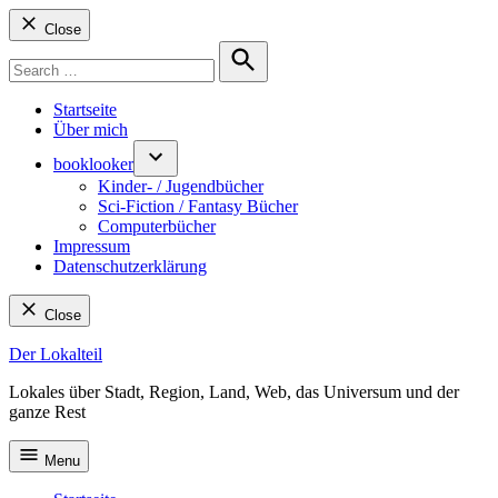
Close
Search
for:
Search
Startseite
Über mich
booklooker
Kinder- / Jugendbücher
Sci-Fiction / Fantasy Bücher
Computerbücher
Impressum
Datenschutzerklärung
Close
Skip
Der Lokalteil
to
Lokales über Stadt, Region, Land, Web, das Universum und der
content
ganze Rest
Menu