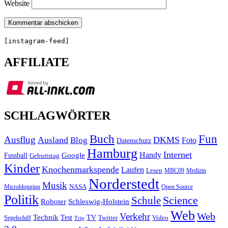
Website
[instagram-feed]
AFFILIATE
SCHLAGWÖRTER
Buch
Fun
Ausflug
Ausland
DKMS
Blog
Foto
Datenschutz
Hamburg
Internet
Handy
Fussball
Google
Geburtstag
Kinder
Knochenmarkspende
Laufen
Lesen
MBC09
Medizin
Norderstedt
Musik
Microblogging
NASA
Open Source
Politik
Science
Schule
Roboter
Schleswig-Holstein
Web
Web
Verkehr
Technik
Test
TV
Segelschiff
Twitter
Video
Trip