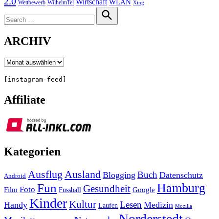
2.0
Wirtschaft
WLAN
Wettbewerb
WilhelmTel
Xing
Search
for:
Search
ARCHIV
Archiv
[instagram-feed]
Affiliate
Kategorien
Ausland
Ausflug
Buch
Blogging
Datenschutz
Android
Hamburg
Fun
Gesundheit
Foto
Film
Google
Fussball
Kinder
Kultur
Lesen
Handy
Medizin
Laufen
Mozilla
Norderstedt