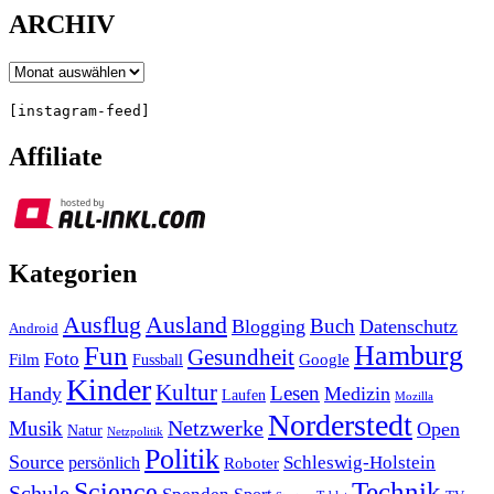
ARCHIV
Archiv
[instagram-feed]
Affiliate
Kategorien
Ausland
Ausflug
Buch
Blogging
Datenschutz
Android
Hamburg
Fun
Gesundheit
Foto
Film
Google
Fussball
Kinder
Kultur
Lesen
Handy
Medizin
Laufen
Mozilla
Norderstedt
Musik
Netzwerke
Open
Natur
Netzpolitik
Politik
Source
Schleswig-Holstein
persönlich
Roboter
Technik
Science
Schule