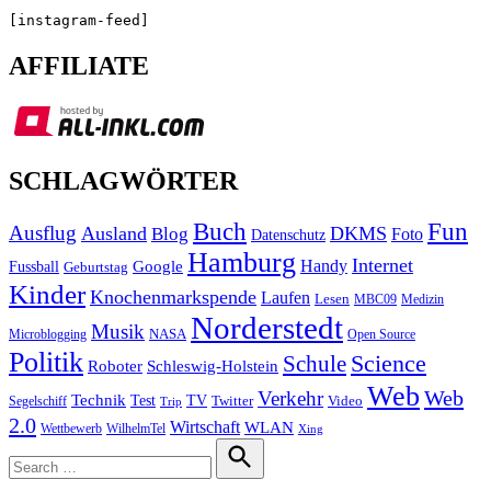
[instagram-feed]
AFFILIATE
SCHLAGWÖRTER
Buch
Fun
Ausflug
Ausland
DKMS
Blog
Foto
Datenschutz
Hamburg
Internet
Handy
Fussball
Google
Geburtstag
Kinder
Knochenmarkspende
Laufen
Lesen
MBC09
Medizin
Norderstedt
Musik
Microblogging
NASA
Open Source
Politik
Science
Schule
Roboter
Schleswig-Holstein
Web
Web
Verkehr
Technik
Test
TV
Segelschiff
Twitter
Video
Trip
2.0
Wirtschaft
WLAN
Wettbewerb
WilhelmTel
Xing
Search
for:
Search