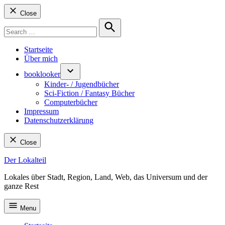
Close
Search
for:
Search
Startseite
Über mich
booklooker
Kinder- / Jugendbücher
Sci-Fiction / Fantasy Bücher
Computerbücher
Impressum
Datenschutzerklärung
Close
Skip
Der Lokalteil
to
Lokales über Stadt, Region, Land, Web, das Universum und der
content
ganze Rest
Menu