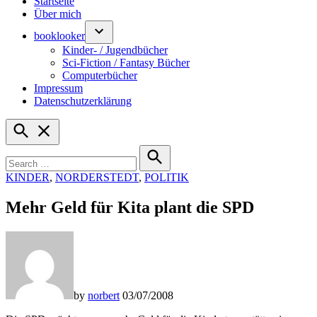
Startseite
Über mich
booklooker
Kinder- / Jugendbücher
Sci-Fiction / Fantasy Bücher
Computerbücher
Impressum
Datenschutzerklärung
Open
Search
Search
for:
Search
POSTED
KINDER
,
NORDERSTEDT
,
POLITIK
IN
Mehr Geld für Kita plant die SPD
by
norbert
03/07/2008