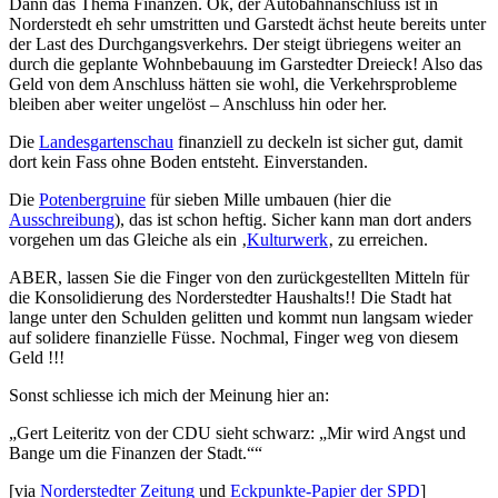
Dann das Thema Finanzen. Ok, der Autobahnanschluss ist in
Norderstedt eh sehr umstritten und Garstedt ächst heute bereits unter
der Last des Durchgangsverkehrs. Der steigt übriegens weiter an
durch die geplante Wohnbebauung im Garstedter Dreieck! Also das
Geld von dem Anschluss hätten sie wohl, die Verkehrsprobleme
bleiben aber weiter ungelöst – Anschluss hin oder her.
Die
Landesgartenschau
finanziell zu deckeln ist sicher gut, damit
dort kein Fass ohne Boden entsteht. Einverstanden.
Die
Potenbergruine
für sieben Mille umbauen (hier die
Ausschreibung
), das ist schon heftig. Sicher kann man dort anders
vorgehen um das Gleiche als ein ‚
Kulturwerk
‚ zu erreichen.
ABER, lassen Sie die Finger von den zurückgestellten Mitteln für
die Konsolidierung des Norderstedter Haushalts!! Die Stadt hat
lange unter den Schulden gelitten und kommt nun langsam wieder
auf solidere finanzielle Füsse. Nochmal, Finger weg von diesem
Geld !!!
Sonst schliesse ich mich der Meinung hier an:
„Gert Leiteritz von der CDU sieht schwarz: „Mir wird Angst und
Bange um die Finanzen der Stadt.““
[via
Norderstedter Zeitung
und
Eckpunkte-Papier der SPD
]