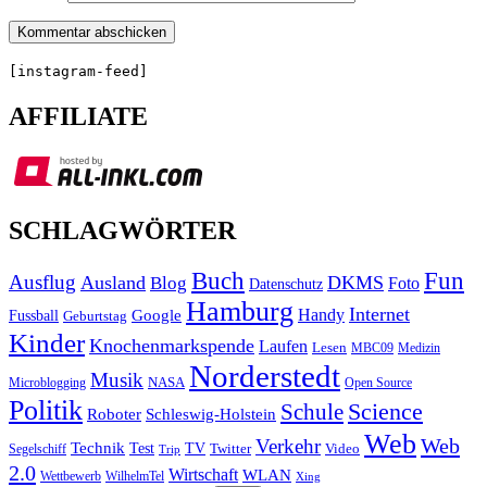
[instagram-feed]
AFFILIATE
SCHLAGWÖRTER
Buch
Fun
Ausflug
Ausland
DKMS
Blog
Foto
Datenschutz
Hamburg
Internet
Handy
Fussball
Google
Geburtstag
Kinder
Knochenmarkspende
Laufen
Lesen
MBC09
Medizin
Norderstedt
Musik
Microblogging
NASA
Open Source
Politik
Science
Schule
Roboter
Schleswig-Holstein
Web
Web
Verkehr
Technik
Test
TV
Segelschiff
Twitter
Video
Trip
2.0
Wirtschaft
WLAN
Wettbewerb
WilhelmTel
Xing