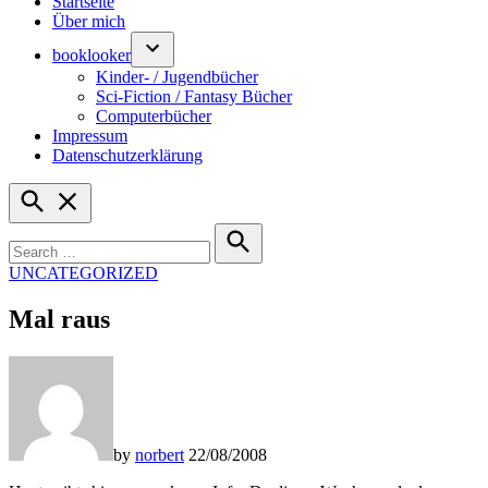
Startseite
Über mich
booklooker
Kinder- / Jugendbücher
Sci-Fiction / Fantasy Bücher
Computerbücher
Impressum
Datenschutzerklärung
Open
Search
Search
for:
Search
POSTED
UNCATEGORIZED
IN
Mal raus
by
norbert
22/08/2008