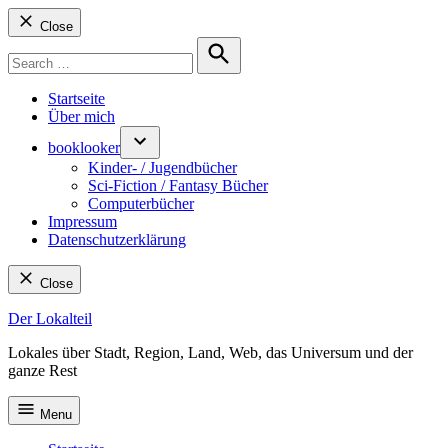
Close
Search
for:
Search
Startseite
Über mich
booklooker
Kinder- / Jugendbücher
Sci-Fiction / Fantasy Bücher
Computerbücher
Impressum
Datenschutzerklärung
Close
Skip
Der Lokalteil
to
Lokales über Stadt, Region, Land, Web, das Universum und der
content
ganze Rest
Menu