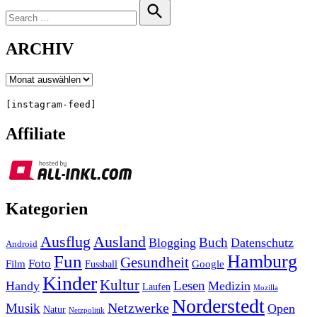
Search
for:
Search
ARCHIV
Archiv
[instagram-feed]
Affiliate
Kategorien
Ausland
Ausflug
Buch
Blogging
Datenschutz
Android
Hamburg
Fun
Gesundheit
Foto
Film
Google
Fussball
Kinder
Kultur
Lesen
Handy
Medizin
Laufen
Mozilla
Norderstedt
Musik
Netzwerke
Open
Natur
Netzpolitik