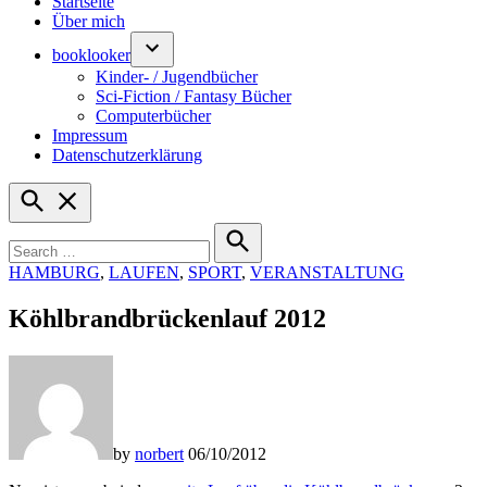
Startseite
Über mich
booklooker
Kinder- / Jugendbücher
Sci-Fiction / Fantasy Bücher
Computerbücher
Impressum
Datenschutzerklärung
Open
Search
Search
for:
Search
POSTED
HAMBURG
,
LAUFEN
,
SPORT
,
VERANSTALTUNG
IN
Köhlbrandbrückenlauf 2012
by
norbert
06/10/2012