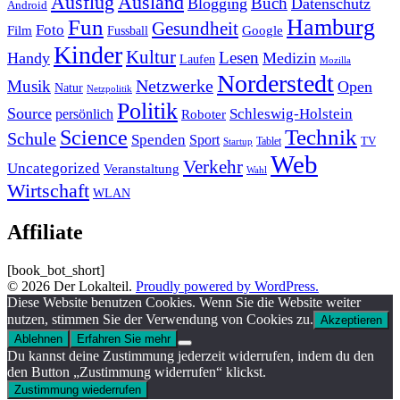
Ausland
Ausflug
Buch
Blogging
Datenschutz
Android
Hamburg
Fun
Gesundheit
Foto
Film
Google
Fussball
Kinder
Kultur
Lesen
Handy
Medizin
Laufen
Mozilla
Norderstedt
Musik
Netzwerke
Open
Natur
Netzpolitik
Politik
Source
Schleswig-Holstein
persönlich
Roboter
Technik
Science
Schule
Spenden
Sport
Tablet
TV
Startup
Web
Verkehr
Uncategorized
Veranstaltung
Wahl
Wirtschaft
WLAN
Affiliate
[book_bot_short]
© 2026 Der Lokalteil.
Proudly powered by WordPress.
Diese Website benutzen Cookies. Wenn Sie die Website weiter
nutzen, stimmen Sie der Verwendung von Cookies zu.
Akzeptieren
Ablehnen
Erfahren Sie mehr
Du kannst deine Zustimmung jederzeit widerrufen, indem du den
den Button „Zustimmung widerrufen“ klickst.
Zustimmung wiederrufen