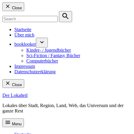
Close
Search
for:
Search
Startseite
Über mich
booklooker
Kinder- / Jugendbücher
Sci-Fiction / Fantasy Bücher
Computerbücher
Impressum
Datenschutzerklärung
Close
Skip
Der Lokalteil
to
Lokales über Stadt, Region, Land, Web, das Universum und der
content
ganze Rest
Menu