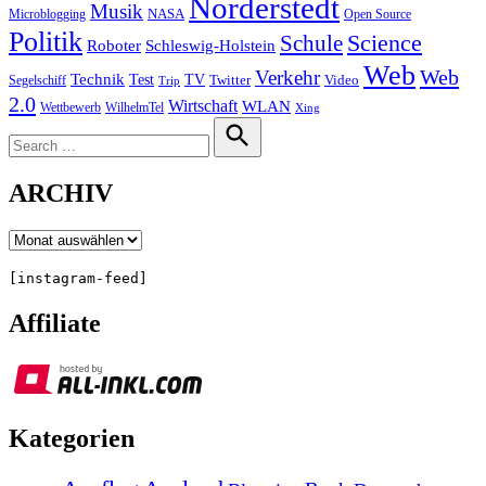
Norderstedt
Musik
Microblogging
NASA
Open Source
Politik
Science
Schule
Roboter
Schleswig-Holstein
Web
Web
Verkehr
Technik
Test
TV
Segelschiff
Twitter
Video
Trip
2.0
Wirtschaft
WLAN
Wettbewerb
WilhelmTel
Xing
Search
for:
Search
ARCHIV
Archiv
[instagram-feed]
Affiliate
Kategorien