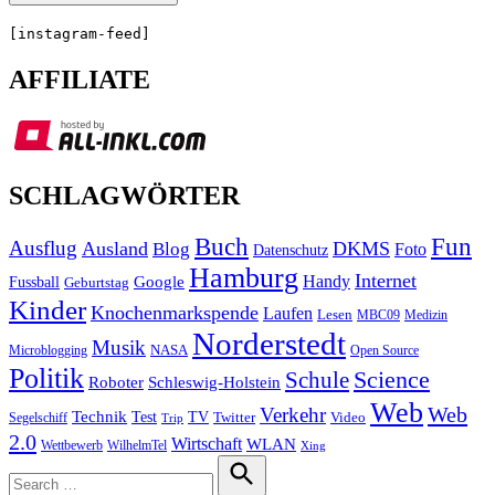
[instagram-feed]
AFFILIATE
SCHLAGWÖRTER
Buch
Fun
Ausflug
Ausland
DKMS
Blog
Foto
Datenschutz
Hamburg
Internet
Handy
Fussball
Google
Geburtstag
Kinder
Knochenmarkspende
Laufen
Lesen
MBC09
Medizin
Norderstedt
Musik
Microblogging
NASA
Open Source
Politik
Science
Schule
Roboter
Schleswig-Holstein
Web
Web
Verkehr
Technik
Test
TV
Segelschiff
Twitter
Video
Trip
2.0
Wirtschaft
WLAN
Wettbewerb
WilhelmTel
Xing
Search
for: