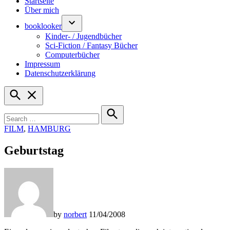
Startseite
Über mich
booklooker
Kinder- / Jugendbücher
Sci-Fiction / Fantasy Bücher
Computerbücher
Impressum
Datenschutzerklärung
Open
Search
Search
for:
Search
POSTED
FILM
,
HAMBURG
IN
Geburtstag
by
norbert
11/04/2008