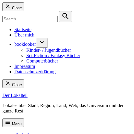
Close
Search
for:
Search
Startseite
Über mich
booklooker
Kinder- / Jugendbücher
Sci-Fiction / Fantasy Bücher
Computerbücher
Impressum
Datenschutzerklärung
Close
Skip
Der Lokalteil
to
Lokales über Stadt, Region, Land, Web, das Universum und der
content
ganze Rest
Menu