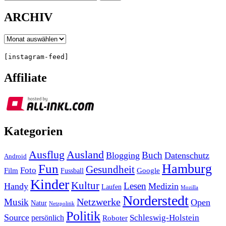
Search
ARCHIV
Archiv
[instagram-feed]
Affiliate
Kategorien
Ausland
Ausflug
Buch
Blogging
Datenschutz
Android
Hamburg
Fun
Gesundheit
Foto
Film
Google
Fussball
Kinder
Kultur
Lesen
Handy
Medizin
Laufen
Mozilla
Norderstedt
Musik
Netzwerke
Open
Natur
Netzpolitik
Politik
Source
Schleswig-Holstein
persönlich
Roboter