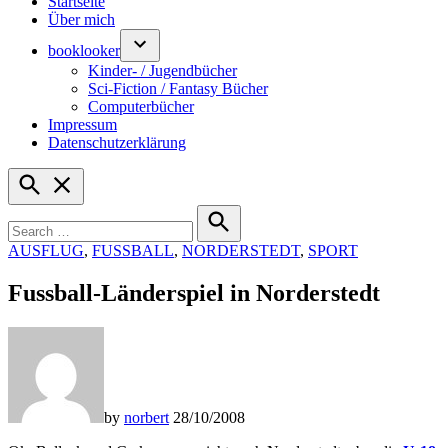
Startseite
Über mich
booklooker
Kinder- / Jugendbücher
Sci-Fiction / Fantasy Bücher
Computerbücher
Impressum
Datenschutzerklärung
Open
Search
Search
for:
Search
POSTED
AUSFLUG
,
FUSSBALL
,
NORDERSTEDT
,
SPORT
IN
Fussball-Länderspiel in Norderstedt
by
norbert
28/10/2008