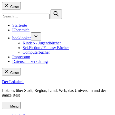
Close
Search
for:
Search
Startseite
Über mich
booklooker
Kinder- / Jugendbücher
Sci-Fiction / Fantasy Bücher
Computerbücher
Impressum
Datenschutzerklärung
Close
Skip
Der Lokalteil
to
Lokales über Stadt, Region, Land, Web, das Universum und der
content
ganze Rest
Menu