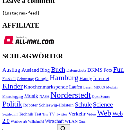
Leave a comment
[instagram-feed]
AFFILIATE
SCHLAGWÖRTER
Buch
Fun
Ausflug
Ausland
DKMS
Blog
Foto
Datenschutz
Hamburg
Internet
Handy
Fussball
Google
Geburtstag
Kinder
Knochenmarkspende
Laufen
Lesen
MBC09
Medizin
Norderstedt
Musik
Microblogging
NASA
Open Source
Politik
Science
Schule
Roboter
Schleswig-Holstein
Web
Web
Verkehr
Technik
Test
TV
Segelschiff
Twitter
Video
Trip
2.0
Wirtschaft
WLAN
Wettbewerb
WilhelmTel
Xing
Search