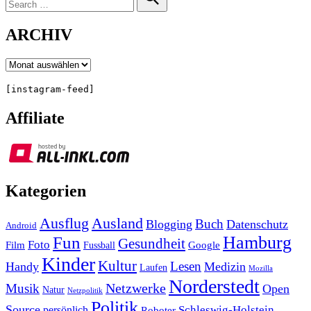
for:
Search
ARCHIV
Archiv
[instagram-feed]
Affiliate
Kategorien
Ausland
Ausflug
Buch
Blogging
Datenschutz
Android
Hamburg
Fun
Gesundheit
Foto
Film
Google
Fussball
Kinder
Kultur
Lesen
Handy
Medizin
Laufen
Mozilla
Norderstedt
Musik
Netzwerke
Open
Natur
Netzpolitik
Politik
Source
Schleswig-Holstein
persönlich
Roboter