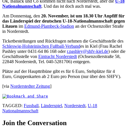
Ok, Ballack und Co kommen nicht nach Norderstedt, aber die
U-18
Nationalmannschaft
. Und das ist doch auch mal was.
Am Donnerstag, den
20. November, ist um 18.30 Uhr Anpfiff für
das Länderspiel der deutschen U-18-Nationalmannschaft gegen
Litauen
im
Edmund-Plambeck-Stadion
an der Ochsenzoller Straße
in Norderstedt.
Ticketbestellungen und Rückfragen nehmen die Geschäftsstelle des
Schleswig-Holsteinischen Fußball-Verband
es in Kiel (Frau Rachel
Pashley unter 0431-64 86 168 oder
r.pashley@shfv-kiel.de
) oder die
Geschäftsstelle von
Eintracht Norderstedt
(Ochsenzollerstraße 58,
22848 Norderstedt, Tel. 040-5281706) entgegen.
Plätze auf der Haupttribüne gibt es für 6 Euro, Stehplätze für 4
Euro, Gruppenkarten ab 2 Euro pro Person (nur über den SHFV).
[via
Norderstedter Zeitung
]
TAGGED:
Fussball
,
Länderspiel
,
Norderstedt
,
U-18
Nationalmannschaft
Join the Conversation