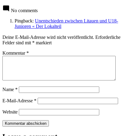
No comments
Pingback:
Unentschieden zwischen Litauen und U18-
Junioren « Der Lokalteil
Leave
Deine E-Mail-Adresse wird nicht veröffentlicht.
Erforderliche
a
Felder sind mit
*
markiert
comment
Kommentar
*
Name
*
E-Mail-Adresse
*
Website