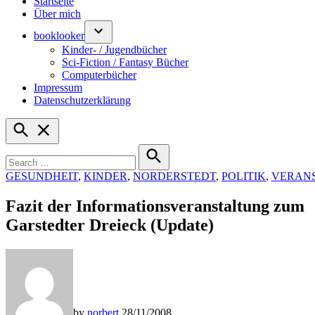
Startseite
Über mich
booklooker
Kinder- / Jugendbücher
Sci-Fiction / Fantasy Bücher
Computerbücher
Impressum
Datenschutzerklärung
Open
Search
Search
for:
Search
POSTED
GESUNDHEIT
,
KINDER
,
NORDERSTEDT
,
POLITIK
,
VERAN
IN
Fazit der Informationsveranstaltung zum
Garstedter Dreieck (Update)
by
norbert
28/11/2008