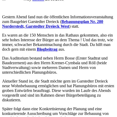
Gestern Abend fand nun die öffentlichen Informationsveranstaltung
zum Baugebiet Garstedter Dreieck (
Bebauungsplan Nr. 280
Norderstedt, Garstedter Dreieck West
) statt.
Es waren an die 150 Menschen in das Rathaus gekommen, also ein
sehr hohes Interesse der Bürger an dem Thema ! Und das trotz, wie
immer, schwacher Bekanntmachung durch die Stadt. Da hilft man
doch gern mit einem
Blogbeitrag
aus.
Das Auditorium bestand neben Herrn Bosse (Erster Stadtrat und
Baudezernent) aus den Herrn Kremer-Cymbala und Röll (beide
Stadtverwaltung) sowie mehreren Damen und Herrn von
unterschiedlichen Planungsbüros.
Aktueller Stand ist, die Stadt möchte gern im Garstedter Dreieck
neue Wohnbebauung ermöglichen und hat Planungsbüros mit ersten
groben Entwürfen beauftragt. Diese wurden im Laufe des Abends
vorgestellt und sind im Rahmen dieser Bürgerbeteiligung zu
diskutieren.
Später folgt dann eine Konkretisierung der Planung und eine
konkurierende Ausschreibung um Vorschläge zur Bebauung von