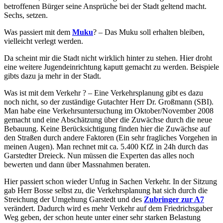
betroffenen Bürger seine Ansprüche bei der Stadt geltend macht.
Sechs, setzen.
Was passiert mit dem
Muku
? – Das Muku soll erhalten bleiben,
vielleicht verlegt werden.
Da scheint mir die Stadt nicht wirklich hinter zu stehen. Hier droht
eine weitere Jugendeinrichtung kaputt gemacht zu werden. Beispiele
gibts dazu ja mehr in der Stadt.
Was ist mit dem Verkehr ? – Eine Verkehrsplanung gibt es dazu
noch nicht, so der zuständige Gutachter Herr Dr. Großmann (SBI).
Man habe eine Verkehrsuntersuchung im Oktober/November 2008
gemacht und eine Abschätzung über die Zuwächse durch die neue
Bebauung. Keine Berücksichtigung finden hier die Zuwächse auf
den Straßen durch andere Faktoren (Ein sehr fragliches Vorgehen in
meinen Augen). Man rechnet mit ca. 5.400 KfZ in 24h durch das
Garstedter Dreieck. Nun müssen die Experten das alles noch
bewerten und dann über Massnahmen beraten.
Hier passiert schon wieder Unfug in Sachen Verkehr. In der Sitzung
gab Herr Bosse selbst zu, die Verkehrsplanung hat sich durch die
Streichung der Umgehung Garstedt und des
Zubringer zur A7
verändert. Dadurch wird es mehr Verkehr auf dem Friedrichsgaber
Weg geben, der schon heute unter einer sehr starken Belastung