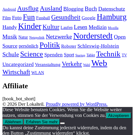
Ausland
Ausflug
Buch
Blogging
Datenschutz
Android
Hamburg
Fun
Gesundheit
Foto
Film
Google
Fussball
Kinder
Kultur
Lesen
Handy
Medizin
Laufen
Mozilla
Norderstedt
Musik
Netzwerke
Open
Natur
Netzpolitik
Politik
Source
Schleswig-Holstein
persönlich
Roboter
Technik
Science
Schule
Spenden
Sport
Tablet
TV
Startup
Web
Verkehr
Uncategorized
Veranstaltung
Wahl
Wirtschaft
WLAN
Affiliate
[book_bot_short]
© 2026 Der Lokalteil.
Proudly powered by WordPress.
Diese Website benutzen Cookies. Wenn Sie die Website weiter
nutzen, stimmen Sie der Verwendung von Cookies zu.
Akzeptieren
Ablehnen
Erfahren Sie mehr
Du kannst deine Zustimmung jederzeit widerrufen, indem du den
den Button „Zustimmung widerrufen“ klickst.