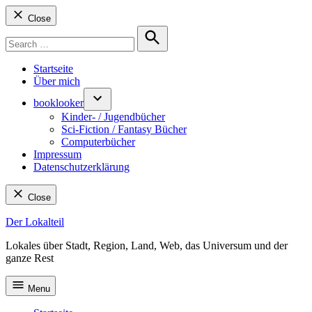
Close
Search
for:
Search
Startseite
Über mich
booklooker
Kinder- / Jugendbücher
Sci-Fiction / Fantasy Bücher
Computerbücher
Impressum
Datenschutzerklärung
Close
Skip
Der Lokalteil
to
Lokales über Stadt, Region, Land, Web, das Universum und der
content
ganze Rest
Menu