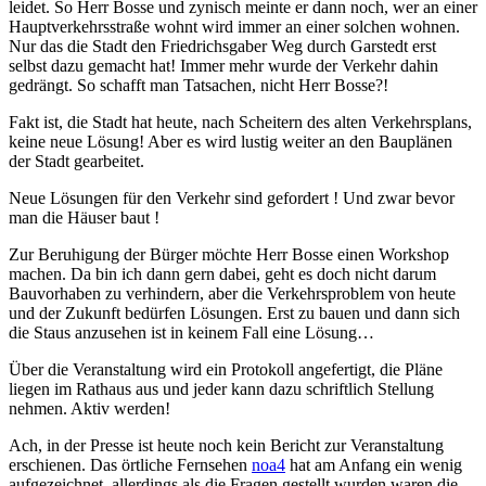
leidet. So Herr Bosse und zynisch meinte er dann noch, wer an einer
Hauptverkehrsstraße wohnt wird immer an einer solchen wohnen.
Nur das die Stadt den Friedrichsgaber Weg durch Garstedt erst
selbst dazu gemacht hat! Immer mehr wurde der Verkehr dahin
gedrängt. So schafft man Tatsachen, nicht Herr Bosse?!
Fakt ist, die Stadt hat heute, nach Scheitern des alten Verkehrsplans,
keine neue Lösung! Aber es wird lustig weiter an den Bauplänen
der Stadt gearbeitet.
Neue Lösungen für den Verkehr sind gefordert ! Und zwar bevor
man die Häuser baut !
Zur Beruhigung der Bürger möchte Herr Bosse einen Workshop
machen. Da bin ich dann gern dabei, geht es doch nicht darum
Bauvorhaben zu verhindern, aber die Verkehrsproblem von heute
und der Zukunft bedürfen Lösungen. Erst zu bauen und dann sich
die Staus anzusehen ist in keinem Fall eine Lösung…
Über die Veranstaltung wird ein Protokoll angefertigt, die Pläne
liegen im Rathaus aus und jeder kann dazu schriftlich Stellung
nehmen. Aktiv werden!
Ach, in der Presse ist heute noch kein Bericht zur Veranstaltung
erschienen. Das örtliche Fernsehen
noa4
hat am Anfang ein wenig
aufgezeichnet, allerdings als die Fragen gestellt wurden waren die