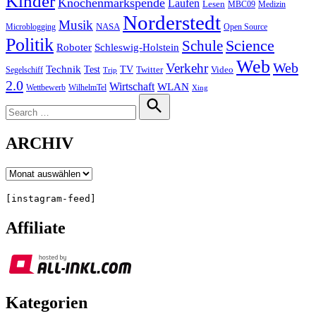
Kinder
Knochenmarkspende
Laufen
Lesen
MBC09
Medizin
Norderstedt
Musik
Microblogging
NASA
Open Source
Politik
Science
Schule
Roboter
Schleswig-Holstein
Web
Web
Verkehr
Technik
Test
TV
Segelschiff
Twitter
Video
Trip
2.0
Wirtschaft
WLAN
Wettbewerb
WilhelmTel
Xing
Search
for:
Search
ARCHIV
Archiv
[instagram-feed]
Affiliate
Kategorien