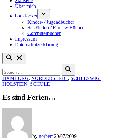
Startseite
Über mich
booklooker
Kinder- / Jugendbücher
Sci-Fiction / Fantasy Bücher
Computerbücher
Impressum
Datenschutzerklärung
Open
Search
Search
for:
Search
POSTED
HAMBURG
,
NORDERSTEDT
,
SCHLESWIG-
IN
HOLSTEIN
,
SCHULE
Es sind Ferien…
by
norbert
20/07/2009