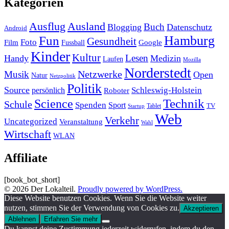
Kategorien
Ausland
Ausflug
Buch
Blogging
Datenschutz
Android
Hamburg
Fun
Gesundheit
Foto
Film
Google
Fussball
Kinder
Kultur
Lesen
Handy
Medizin
Laufen
Mozilla
Norderstedt
Musik
Netzwerke
Open
Natur
Netzpolitik
Politik
Source
Schleswig-Holstein
persönlich
Roboter
Technik
Science
Schule
Spenden
Sport
Tablet
TV
Startup
Web
Verkehr
Uncategorized
Veranstaltung
Wahl
Wirtschaft
WLAN
Affiliate
[book_bot_short]
© 2026 Der Lokalteil.
Proudly powered by WordPress.
Diese Website benutzen Cookies. Wenn Sie die Website weiter
nutzen, stimmen Sie der Verwendung von Cookies zu.
Akzeptieren
Ablehnen
Erfahren Sie mehr
Du kannst deine Zustimmung jederzeit widerrufen, indem du den