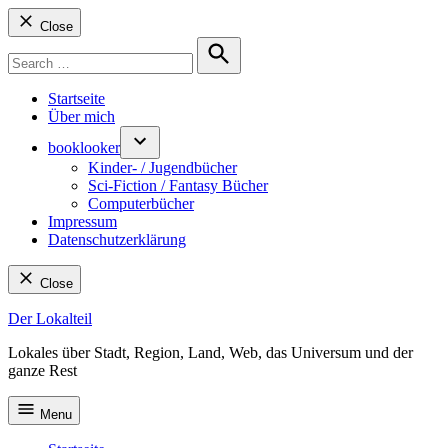
Close
Search
for:
Search
Startseite
Über mich
booklooker
Kinder- / Jugendbücher
Sci-Fiction / Fantasy Bücher
Computerbücher
Impressum
Datenschutzerklärung
Close
Skip
Der Lokalteil
to
Lokales über Stadt, Region, Land, Web, das Universum und der
content
ganze Rest
Menu