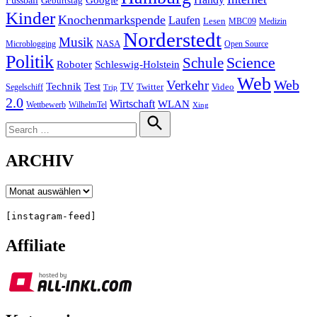
Handy
Fussball
Google
Geburtstag
Kinder
Knochenmarkspende
Laufen
Lesen
MBC09
Medizin
Norderstedt
Musik
Microblogging
NASA
Open Source
Politik
Science
Schule
Roboter
Schleswig-Holstein
Web
Web
Verkehr
Technik
Test
TV
Segelschiff
Twitter
Video
Trip
2.0
Wirtschaft
WLAN
Wettbewerb
WilhelmTel
Xing
Search
for:
Search
ARCHIV
Archiv
[instagram-feed]
Affiliate