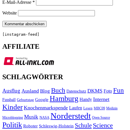
E-Mail-Adresse
*
Website
[instagram-feed]
AFFILIATE
SCHLAGWÖRTER
Buch
Fun
Ausflug
Ausland
DKMS
Blog
Foto
Datenschutz
Hamburg
Internet
Handy
Fussball
Google
Geburtstag
Kinder
Knochenmarkspende
Laufen
Lesen
MBC09
Medizin
Norderstedt
Musik
Microblogging
NASA
Open Source
Politik
Science
Schule
Roboter
Schleswig-Holstein