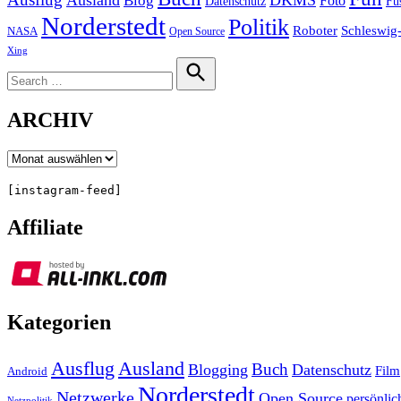
Ausland
DKMS
Blog
Foto
Fu
Datenschutz
Norderstedt
Politik
Roboter
Schleswig-
NASA
Open Source
Xing
Search
for:
Search
ARCHIV
Archiv
[instagram-feed]
Affiliate
Kategorien
Ausland
Ausflug
Buch
Blogging
Datenschutz
Film
Android
Norderstedt
Netzwerke
Open Source
persönlic
Netzpolitik