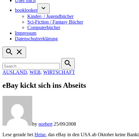
Über mich
booklooker
Kinder- / Jugendbücher
Sci-Fiction / Fantasy Bücher
Computerbücher
Impressum
Datenschutzerklärung
Open
Search
Search
for:
Search
POSTED
AUSLAND
,
WEB
,
WIRTSCHAFT
IN
eBay kickt sich ins Abseits
by
norbert
25/09/2008
Lese gerade bei
Heise
, das eBay in den USA ab Oktober keine Bankü