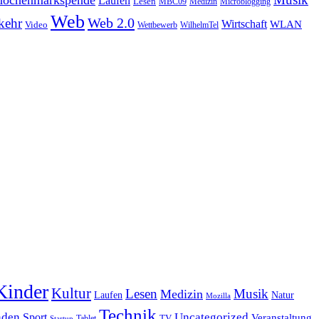
ochenmarkspende
Laufen
Lesen
MBC09
Medizin
Microblogging
Web
Web 2.0
kehr
Wirtschaft
WLAN
Video
Wettbewerb
WilhelmTel
Kinder
Kultur
Lesen
Musik
Medizin
Laufen
Natur
Mozilla
Technik
nden
Sport
Uncategorized
Veranstaltung
Tablet
TV
Startup