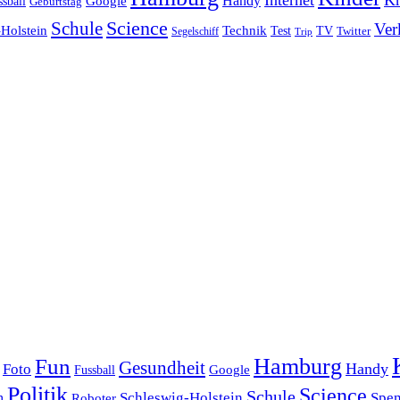
Internet
Kn
Handy
ssball
Google
Geburtstag
Science
Schule
Ver
Holstein
Technik
Test
TV
Segelschiff
Twitter
Trip
Hamburg
Fun
Gesundheit
Handy
Foto
Google
Fussball
Politik
Science
Schule
Schleswig-Holstein
Spe
h
Roboter