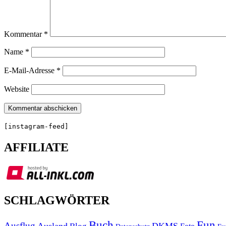
Kommentar
*
Name
*
E-Mail-Adresse
*
Website
[instagram-feed]
AFFILIATE
SCHLAGWÖRTER
Buch
Fun
Ausflug