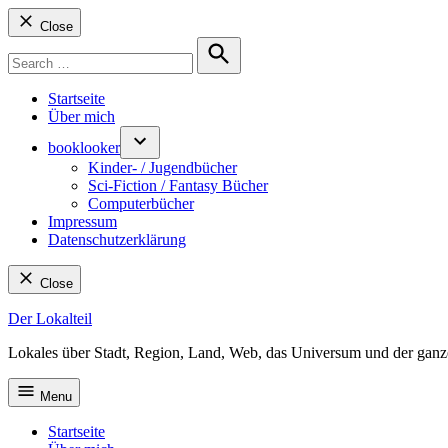
Close
Search
for:
Search
Startseite
Über mich
booklooker
Kinder- / Jugendbücher
Sci-Fiction / Fantasy Bücher
Computerbücher
Impressum
Datenschutzerklärung
Close
Skip
Der Lokalteil
to
Lokales über Stadt, Region, Land, Web, das Universum und der ganz
content
Menu
Startseite