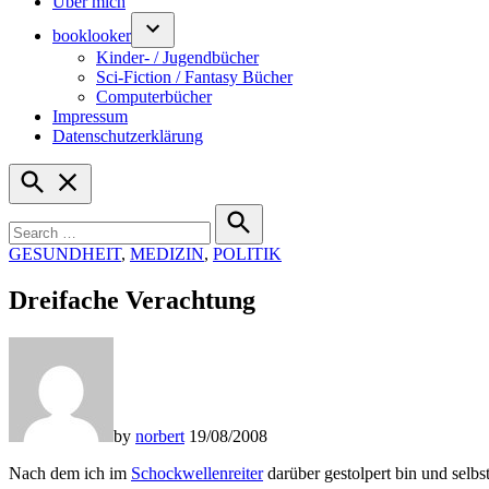
Über mich
booklooker
Kinder- / Jugendbücher
Sci-Fiction / Fantasy Bücher
Computerbücher
Impressum
Datenschutzerklärung
Open
Search
Search
for:
Search
POSTED
GESUNDHEIT
,
MEDIZIN
,
POLITIK
IN
Dreifache Verachtung
by
norbert
19/08/2008
Nach dem ich im
Schockwellenreiter
darüber gestolpert bin und selbs