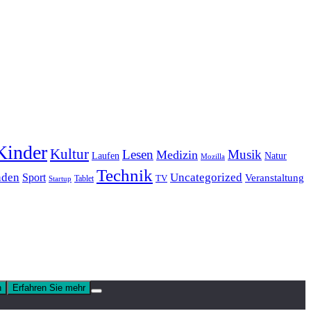
Kinder
Kultur
Lesen
Musik
Medizin
Laufen
Natur
Mozilla
Technik
nden
Sport
Uncategorized
Veranstaltung
Tablet
TV
Startup
n
Erfahren Sie mehr