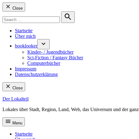
Close
Search
for:
Search
Startseite
Über mich
booklooker
Kinder- / Jugendbücher
Sci-Fiction / Fantasy Bücher
Computerbücher
Impressum
Datenschutzerklärung
Close
Skip
Der Lokalteil
to
Lokales über Stadt, Region, Land, Web, das Universum und der ganz
content
Menu
Startseite