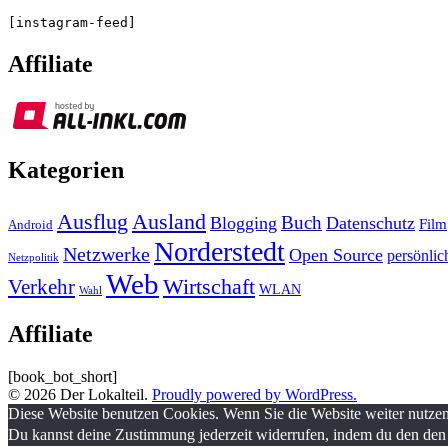
[instagram-feed]
Affiliate
Kategorien
Ausland
Ausflug
Buch
Blogging
Datenschutz
Film
Android
Norderstedt
Netzwerke
Open Source
persönlic
Netzpolitik
Web
Wirtschaft
Verkehr
WLAN
Wahl
Affiliate
[book_bot_short]
© 2026 Der Lokalteil.
Proudly powered by WordPress.
Diese Website benutzen Cookies. Wenn Sie die Website weiter nutze
Du kannst deine Zustimmung jederzeit widerrufen, indem du den den