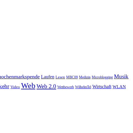
Musik
ochenmarkspende
Laufen
Lesen
MBC09
Medizin
Microblogging
Web
Web 2.0
kehr
Wirtschaft
WLAN
Video
Wettbewerb
WilhelmTel