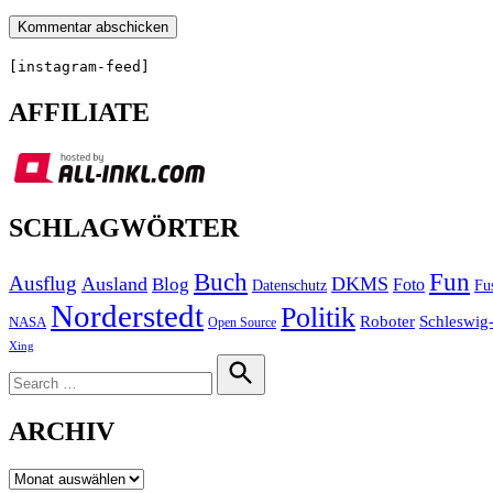
[instagram-feed]
AFFILIATE
SCHLAGWÖRTER
Buch
Fun
Ausflug
Ausland
DKMS
Blog
Foto
Fu
Datenschutz
Norderstedt
Politik
Roboter
Schleswig-
NASA
Open Source
Xing
Search
for:
Search
ARCHIV
Archiv