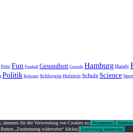
Hamburg
Fun
Gesundheit
Handy
Foto
Google
Fussball
Politik
Science
Schule
Schleswig-Holstein
Spe
h
Roboter
n, stimmen Sie der Verwendung von Cookies zu.
Akzeptieren
Ablehne
 Button „Zustimmung widerrufen“ klickst.
Zustimmung wiederrufen