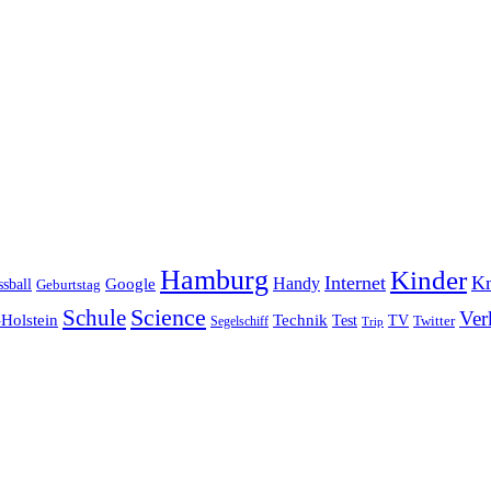
Hamburg
Kinder
Internet
Kn
Handy
ssball
Google
Geburtstag
Science
Schule
Ver
Holstein
Technik
Test
TV
Segelschiff
Twitter
Trip