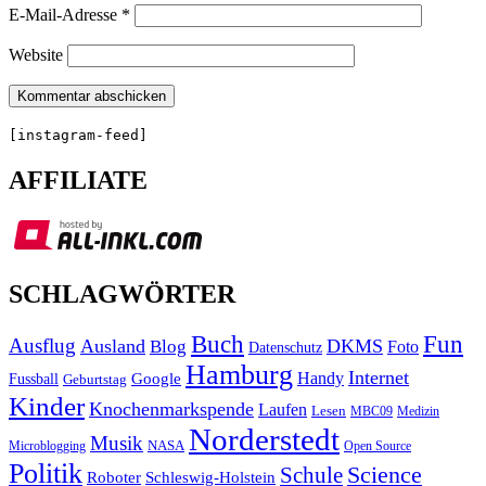
E-Mail-Adresse
*
Website
[instagram-feed]
AFFILIATE
SCHLAGWÖRTER
Buch
Fun
Ausflug
Ausland
DKMS
Blog
Foto
Datenschutz
Hamburg
Internet
Handy
Fussball
Google
Geburtstag
Kinder
Knochenmarkspende
Laufen
Lesen
MBC09
Medizin
Norderstedt
Musik
Microblogging
NASA
Open Source
Politik
Science
Schule
Roboter
Schleswig-Holstein