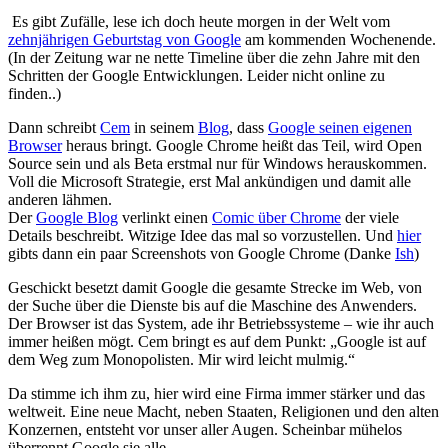
Es gibt Zufälle, lese ich doch heute morgen in der Welt vom
zehnjährigen Geburtstag von Google
am kommenden Wochenende.
(In der Zeitung war ne nette Timeline über die zehn Jahre mit den
Schritten der Google Entwicklungen. Leider nicht online zu
finden..)
Dann schreibt
Cem
in seinem
Blog
, dass
Google seinen eigenen
Browser
heraus bringt. Google Chrome heißt das Teil, wird Open
Source sein und als Beta erstmal nur für Windows herauskommen.
Voll die Microsoft Strategie, erst Mal ankündigen und damit alle
anderen lähmen.
Der
Google Blog
verlinkt einen
Comic über Chrome
der viele
Details beschreibt. Witzige Idee das mal so vorzustellen. Und
hier
gibts dann ein paar Screenshots von Google Chrome (Danke
Ish
)
Geschickt besetzt damit Google die gesamte Strecke im Web, von
der Suche über die Dienste bis auf die Maschine des Anwenders.
Der Browser ist das System, ade ihr Betriebssysteme – wie ihr auch
immer heißen mögt. Cem bringt es auf dem Punkt: „Google ist auf
dem Weg zum Monopolisten. Mir wird leicht mulmig.“
Da stimme ich ihm zu, hier wird eine Firma immer stärker und das
weltweit. Eine neue Macht, neben Staaten, Religionen und den alten
Konzernen, entsteht vor unser aller Augen. Scheinbar mühelos
überrennt Google sie alle.