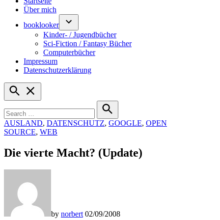
Startseite
Über mich
booklooker
Kinder- / Jugendbücher
Sci-Fiction / Fantasy Bücher
Computerbücher
Impressum
Datenschutzerklärung
Open
Search
Search
for:
Search
POSTED
AUSLAND
,
DATENSCHUTZ
,
GOOGLE
,
OPEN
IN
SOURCE
,
WEB
Die vierte Macht? (Update)
by
norbert
02/09/2008