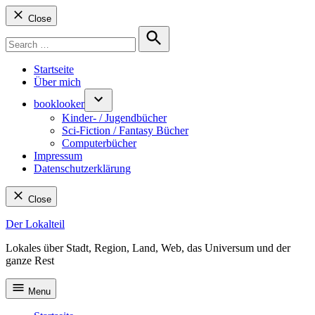
Close
Search
for:
Search
Startseite
Über mich
booklooker
Kinder- / Jugendbücher
Sci-Fiction / Fantasy Bücher
Computerbücher
Impressum
Datenschutzerklärung
Close
Skip
Der Lokalteil
to
Lokales über Stadt, Region, Land, Web, das Universum und der
content
ganze Rest
Menu