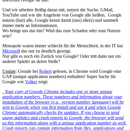
Und wir arbeiten fleißig daran mit, nutzen die Suche, GMail,
YouTube und wie die Angebote von Google alle heißen. Google
nutzen (fast) alle, Google kennt damit (uns) alle(s) und sammelt
immer mehr an Informationen.
Wo bringt uns das hin? Wird das zum Schaden oder zum Nutzen
sein?
Monopole waren immer schlecht für die Menschheit, in der IT hat
Microsoft
das nur zu deutlich gezeigt.
Nur gibt es noch ein Zurück von Google? Oder tritt dann nur ein
anderer Spieler an deren Stelle?
Update
: Gerade bei
Robert
gelesen, in Chrome wird Google eine
UAP (unique application numbers) enthalten! Super Sache für
Google wie
Volker
zeigt:
„
Your copy of Google Chrome includes one or more unique
application numbers. These numbers and information about your
installation of the browser (e.g., version number, language) will be
sent to Google when you first install and use it and when Google
Chrome automatically checks for updates. If you choose to send
usage statistics and crash reports to Google, the browser will send
us this information along with a unique application number as well.
Crash reports can contain information from files, applications and