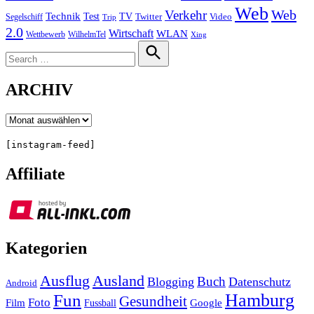
Web
Web
Verkehr
Technik
Test
TV
Segelschiff
Twitter
Video
Trip
2.0
Wirtschaft
WLAN
Wettbewerb
WilhelmTel
Xing
Search
for:
Search
ARCHIV
Archiv
[instagram-feed]
Affiliate
Kategorien
Ausland
Ausflug
Buch
Blogging
Datenschutz
Android
Hamburg
Fun
Gesundheit
Foto
Film
Google
Fussball