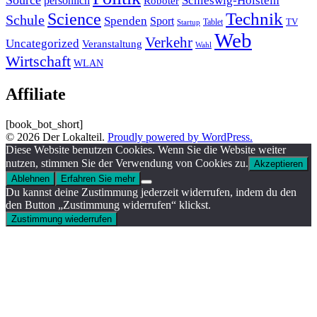
Schleswig-Holstein
persönlich
Roboter
Technik
Science
Schule
Spenden
Sport
Tablet
TV
Startup
Web
Verkehr
Uncategorized
Veranstaltung
Wahl
Wirtschaft
WLAN
Affiliate
[book_bot_short]
© 2026 Der Lokalteil.
Proudly powered by WordPress.
Diese Website benutzen Cookies. Wenn Sie die Website weiter
nutzen, stimmen Sie der Verwendung von Cookies zu.
Akzeptieren
Ablehnen
Erfahren Sie mehr
Du kannst deine Zustimmung jederzeit widerrufen, indem du den
den Button „Zustimmung widerrufen“ klickst.
Zustimmung wiederrufen