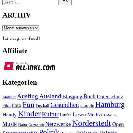
for:
Search
ARCHIV
Archiv
[instagram-feed]
Affiliate
Kategorien
Ausland
Ausflug
Buch
Blogging
Datenschutz
Android
Hamburg
Fun
Gesundheit
Foto
Film
Google
Fussball
Kinder
Kultur
Lesen
Handy
Medizin
Laufen
Mozilla
Norderstedt
Musik
Netzwerke
Open
Natur
Netzpolitik
Politik
Source