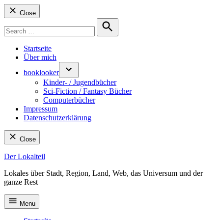
Close
Search
for:
Search
Startseite
Über mich
booklooker
Kinder- / Jugendbücher
Sci-Fiction / Fantasy Bücher
Computerbücher
Impressum
Datenschutzerklärung
Close
Skip
Der Lokalteil
to
Lokales über Stadt, Region, Land, Web, das Universum und der
content
ganze Rest
Menu