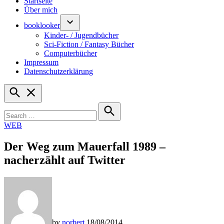
Startseite
Über mich
booklooker
Kinder- / Jugendbücher
Sci-Fiction / Fantasy Bücher
Computerbücher
Impressum
Datenschutzerklärung
Open
Search
Search
for:
Search
POSTED
WEB
IN
Der Weg zum Mauerfall 1989 –
nacherzählt auf Twitter
by
norbert
18/08/2014