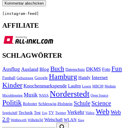
[instagram-feed]
AFFILIATE
SCHLAGWÖRTER
Buch
Fun
Ausflug
Ausland
DKMS
Blog
Foto
Datenschutz
Hamburg
Internet
Handy
Fussball
Google
Geburtstag
Kinder
Knochenmarkspende
Laufen
Lesen
MBC09
Medizin
Norderstedt
Musik
Microblogging
NASA
Open Source
Politik
Science
Schule
Roboter
Schleswig-Holstein
Web
Web
Verkehr
Technik
Test
TV
Segelschiff
Twitter
Video
Trip
2.0
Wirtschaft
WLAN
Wettbewerb
WilhelmTel
Xing
Search