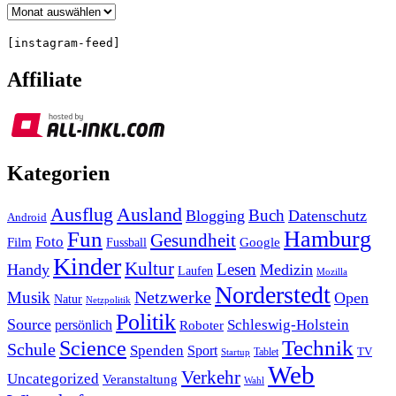
Archiv
[instagram-feed]
Affiliate
Kategorien
Ausland
Ausflug
Buch
Blogging
Datenschutz
Android
Hamburg
Fun
Gesundheit
Foto
Film
Google
Fussball
Kinder
Kultur
Lesen
Handy
Medizin
Laufen
Mozilla
Norderstedt
Musik
Netzwerke
Open
Natur
Netzpolitik
Politik
Source
Schleswig-Holstein
persönlich
Roboter
Technik
Science
Schule
Spenden
Sport
Tablet
TV
Startup
Web
Verkehr
Uncategorized
Veranstaltung
Wahl