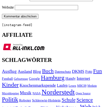
Website
[instagram-feed]
AFFILIATE
SCHLAGWÖRTER
Buch
Fun
Ausflug
Ausland
DKMS
Blog
Foto
Datenschutz
Hamburg
Internet
Handy
Fussball
Google
Geburtstag
Kinder
Knochenmarkspende
Laufen
Lesen
MBC09
Medizin
Norderstedt
Musik
Microblogging
NASA
Open Source
Politik
Science
Schule
Roboter
Schleswig-Holstein
Web