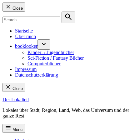
Close
Search
for:
Search
Startseite
Über mich
booklooker
Kinder- / Jugendbücher
Sci-Fiction / Fantasy Bücher
Computerbücher
Impressum
Datenschutzerklärung
Close
Skip
Der Lokalteil
to
Lokales über Stadt, Region, Land, Web, das Universum und der
content
ganze Rest
Menu