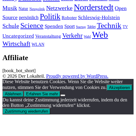
Norderstedt
Musik
Netzwerke
Open
Natur
Netzpolitik
Politik
Source
Schleswig-Holstein
persönlich
Roboter
Technik
Science
Schule
Spenden
Sport
Tablet
TV
Startup
Web
Verkehr
Uncategorized
Veranstaltung
Wahl
Wirtschaft
WLAN
Affiliate
[book_bot_short]
© 2026 Der Lokalteil.
Proudly powered by WordPress.
Diese Website benutzen Cookies. Wenn Sie die Website weiter
nutzen, stimmen Sie der Verwendung von Cookies zu.
Akzeptieren
Ablehnen
Erfahren Sie mehr
Du kannst deine Zustimmung jederzeit widerrufen, indem du den
den Button „Zustimmung widerrufen“ klickst.
Zustimmung wiederrufen