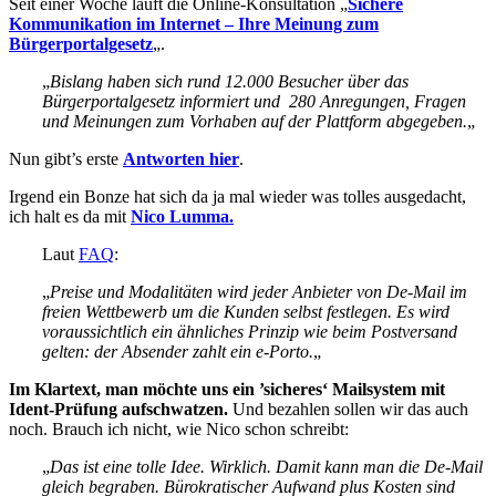
Seit einer Woche läuft die Online-Konsultation „
Sichere
Kommunikation im Internet – Ihre Meinung zum
Bürgerportalgesetz
„.
„
Bislang haben sich rund 12.000 Besucher über das
Bürgerportalgesetz informiert und 280 Anregungen, Fragen
und Meinungen zum Vorhaben auf der Plattform abgegeben.
„
Nun gibt’s erste
Antworten hier
.
Irgend ein Bonze hat sich da ja mal wieder was tolles ausgedacht,
ich halt es da mit
Nico Lumma.
Laut
FAQ
:
„
Preise und Modalitäten wird jeder Anbieter von De-Mail im
freien Wettbewerb um die Kunden selbst festlegen. Es wird
voraussichtlich ein ähnliches Prinzip wie beim Postversand
gelten: der Absender zahlt ein e-Porto.
„
Im Klartext, man möchte uns ein ’sicheres‘ Mailsystem mit
Ident-Prüfung aufschwatzen.
Und bezahlen sollen wir das auch
noch. Brauch ich nicht, wie Nico schon schreibt:
„
Das ist eine tolle Idee. Wirklich. Damit kann man die De-Mail
gleich begraben. Bürokratischer Aufwand plus Kosten sind