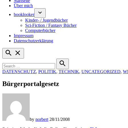
Startseite
Über mich
booklooker
Kinder- / Jugendbücher
Sci-Fiction / Fantasy Bücher
Computerbücher
Impressum
Datenschutzerklärung
Open
Search
Search
for:
Search
POSTED
DATENSCHUTZ
,
POLITIK
,
TECHNIK
,
UNCATEGORIZED
,
W
IN
Bürgerportalgesetz
by
norbert
28/11/2008