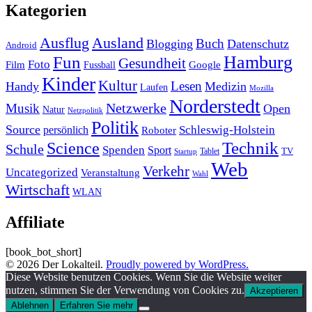
Kategorien
Ausland
Ausflug
Buch
Blogging
Datenschutz
Android
Hamburg
Fun
Gesundheit
Foto
Film
Google
Fussball
Kinder
Kultur
Lesen
Handy
Medizin
Laufen
Mozilla
Norderstedt
Musik
Netzwerke
Open
Natur
Netzpolitik
Politik
Source
Schleswig-Holstein
persönlich
Roboter
Technik
Science
Schule
Spenden
Sport
Tablet
TV
Startup
Web
Verkehr
Uncategorized
Veranstaltung
Wahl
Wirtschaft
WLAN
Affiliate
[book_bot_short]
© 2026 Der Lokalteil.
Proudly powered by WordPress.
Diese Website benutzen Cookies. Wenn Sie die Website weiter
nutzen, stimmen Sie der Verwendung von Cookies zu.
Akzeptieren
Ablehnen
Erfahren Sie mehr