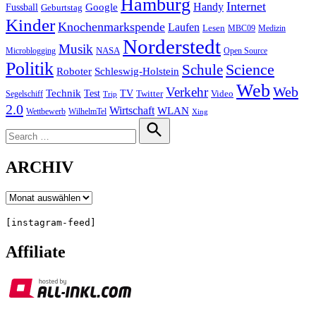
Hamburg
Internet
Handy
Fussball
Google
Geburtstag
Kinder
Knochenmarkspende
Laufen
Lesen
MBC09
Medizin
Norderstedt
Musik
Microblogging
NASA
Open Source
Politik
Science
Schule
Roboter
Schleswig-Holstein
Web
Web
Verkehr
Technik
Test
TV
Segelschiff
Twitter
Video
Trip
2.0
Wirtschaft
WLAN
Wettbewerb
WilhelmTel
Xing
Search
for:
Search
ARCHIV
Archiv
[instagram-feed]
Affiliate