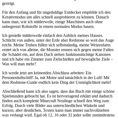
gezeigt.
Für den Anfang und für ungeduldige Entdecker empfehle ich den
Kreativmodus um alles schnell ausprobieren zu können. Danach
kann man, wie ich mittlerweile, einige Maschinen auch ohne
unbegrenzt Rohstoffe in einem normalen Modus bauen.
Ich genieße mittlerweile einfach den Anblick meines Hauses.
Schlicht von außen, unter der Erde aber Redstone so weit das Auge
reicht. Meine Truhen füllen sich selbstständig, meine Weizenfarm
erntet sich von alleine, die Monster rennen sich gegen meine Fallen
die Schädel ein, auf dem Dach stehen funktionstüchtige Kanonen
und ich habe ein Zimmer zum Zielschießen auf bewegliche Ziele –
Was will man mehr?
Ich werde jetzt am krönenden Abschluss arbeiten: Ein
Personenluftschiff! Ja, mit Motor und tatsächlich in der Luft! Mit
dem Redstone-Guide endlich kein Ding der Unmöglichkeit mehr!
Abschließend kann ich also sagen, dass das Buch mir einige schöne
Spielstunden gebracht hat. Es ist hervorragend erklärt und dadurch
finden auch komplette Minecraft Neulinge schnell den Weg zum
Erfolg. Durch viele Bilder aus unterschiedlichen Winkeln und
kurzen, aber deutlichen, Texten kann man immer nachvollziehen
was verlangt wird. Egal ob 12, 16 oder 32 jeder sollte zumindestens