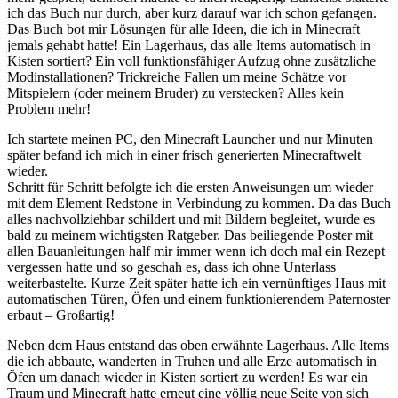
ich das Buch nur durch, aber kurz darauf war ich schon gefangen.
Das Buch bot mir Lösungen für alle Ideen, die ich in Minecraft
jemals gehabt hatte! Ein Lagerhaus, das alle Items automatisch in
Kisten sortiert? Ein voll funktionsfähiger Aufzug ohne zusätzliche
Modinstallationen? Trickreiche Fallen um meine Schätze vor
Mitspielern (oder meinem Bruder) zu verstecken? Alles kein
Problem mehr!
Ich startete meinen PC, den Minecraft Launcher und nur Minuten
später befand ich mich in einer frisch generierten Minecraftwelt
wieder.
Schritt für Schritt befolgte ich die ersten Anweisungen um wieder
mit dem Element Redstone in Verbindung zu kommen. Da das Buch
alles nachvollziehbar schildert und mit Bildern begleitet, wurde es
bald zu meinem wichtigsten Ratgeber. Das beiliegende Poster mit
allen Bauanleitungen half mir immer wenn ich doch mal ein Rezept
vergessen hatte und so geschah es, dass ich ohne Unterlass
weiterbastelte. Kurze Zeit später hatte ich ein vernünftiges Haus mit
automatischen Türen, Öfen und einem funktionierendem Paternoster
erbaut – Großartig!
Neben dem Haus entstand das oben erwähnte Lagerhaus. Alle Items
die ich abbaute, wanderten in Truhen und alle Erze automatisch in
Öfen um danach wieder in Kisten sortiert zu werden! Es war ein
Traum und Minecraft hatte erneut eine völlig neue Seite von sich