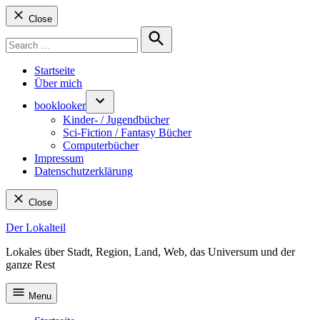
Close
Search
for:
Search
Startseite
Über mich
booklooker
Kinder- / Jugendbücher
Sci-Fiction / Fantasy Bücher
Computerbücher
Impressum
Datenschutzerklärung
Close
Skip
Der Lokalteil
to
Lokales über Stadt, Region, Land, Web, das Universum und der
content
ganze Rest
Menu