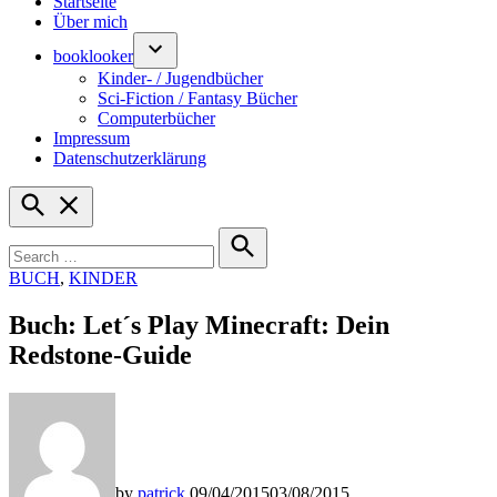
Startseite
Über mich
booklooker
Kinder- / Jugendbücher
Sci-Fiction / Fantasy Bücher
Computerbücher
Impressum
Datenschutzerklärung
Open
Search
Search
for:
Search
POSTED
BUCH
,
KINDER
IN
Buch: Let´s Play Minecraft: Dein
Redstone-Guide
by
patrick
09/04/2015
03/08/2015