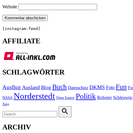
Website
[instagram-feed]
AFFILIATE
SCHLAGWÖRTER
Buch
Fun
Ausflug
Ausland
DKMS
Blog
Foto
Fu
Datenschutz
Norderstedt
Politik
Roboter
Schleswig-
NASA
Open Source
Xing
Search
for:
Search
ARCHIV