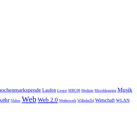
Musik
ochenmarkspende
Laufen
Lesen
MBC09
Medizin
Microblogging
Web
Web 2.0
kehr
Wirtschaft
WLAN
Video
Wettbewerb
WilhelmTel