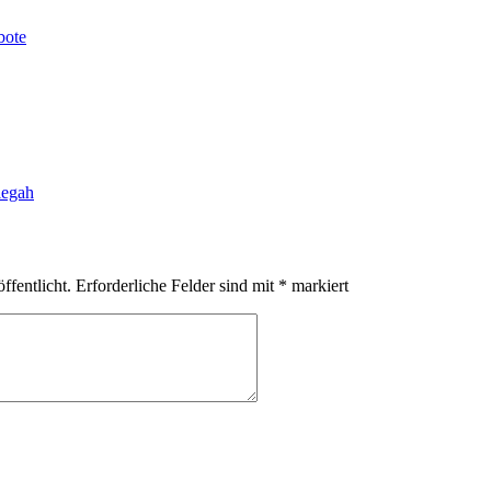
bote
legah
ffentlicht.
Erforderliche Felder sind mit
*
markiert