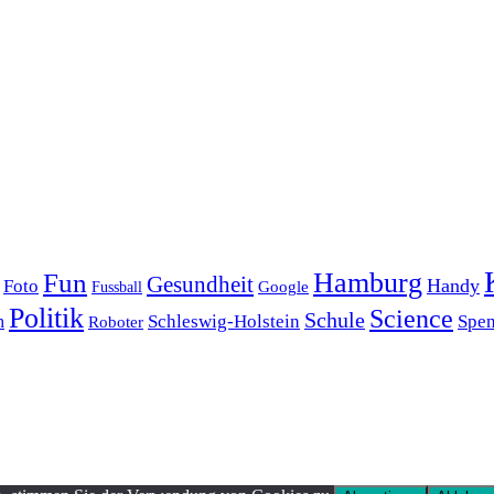
Hamburg
Fun
Gesundheit
Handy
Foto
Google
Fussball
Politik
Science
Schule
Schleswig-Holstein
Spe
h
Roboter