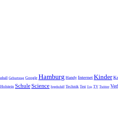
Hamburg
Kinder
Internet
Kn
Handy
ssball
Google
Geburtstag
Science
Schule
Ver
Holstein
Technik
Test
TV
Segelschiff
Twitter
Trip