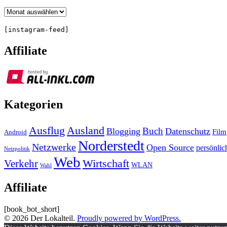
Archiv
[instagram-feed]
Affiliate
Kategorien
Ausland
Ausflug
Buch
Blogging
Datenschutz
Film
Android
Norderstedt
Netzwerke
Open Source
persönlic
Netzpolitik
Web
Wirtschaft
Verkehr
WLAN
Wahl
Affiliate
[book_bot_short]
© 2026 Der Lokalteil.
Proudly powered by WordPress.