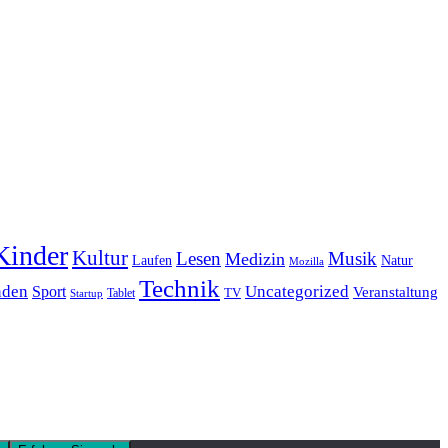
Kinder
Kultur
Lesen
Musik
Medizin
Laufen
Natur
Mozilla
Technik
nden
Sport
Uncategorized
Veranstaltung
Tablet
TV
Startup