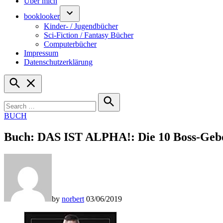
Über mich
booklooker
Kinder- / Jugendbücher
Sci-Fiction / Fantasy Bücher
Computerbücher
Impressum
Datenschutzerklärung
Open
Search
Search
for:
Search
POSTED
BUCH
IN
Buch: DAS IST ALPHA!: Die 10 Boss-Geb
by
norbert
03/06/2019