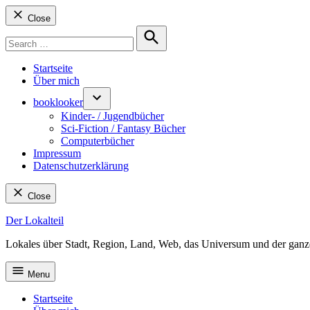
Close
Search
for:
Search
Startseite
Über mich
booklooker
Kinder- / Jugendbücher
Sci-Fiction / Fantasy Bücher
Computerbücher
Impressum
Datenschutzerklärung
Close
Skip
Der Lokalteil
to
Lokales über Stadt, Region, Land, Web, das Universum und der ganz
content
Menu
Startseite