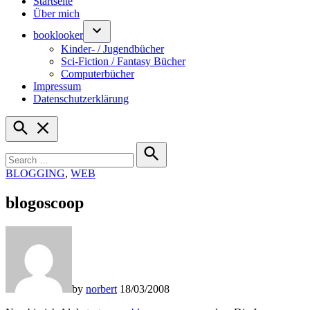
Startseite
Über mich
booklooker
Kinder- / Jugendbücher
Sci-Fiction / Fantasy Bücher
Computerbücher
Impressum
Datenschutzerklärung
Open
Search
Search
for:
Search
POSTED
BLOGGING
,
WEB
IN
blogoscoop
by
norbert
18/03/2008