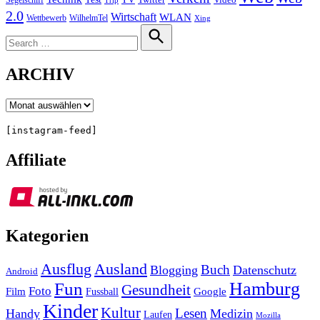
Segelschiff
Twitter
Video
Trip
2.0
Wirtschaft
WLAN
Wettbewerb
WilhelmTel
Xing
Search
for:
Search
ARCHIV
Archiv
[instagram-feed]
Affiliate
Kategorien
Ausland
Ausflug
Buch
Blogging
Datenschutz
Android
Hamburg
Fun
Gesundheit
Foto
Film
Google
Fussball
Kinder
Kultur
Lesen
Handy
Medizin
Laufen
Mozilla