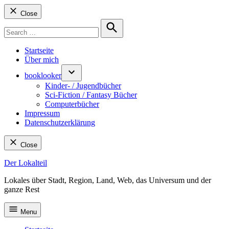
Close
Search
for:
Search
Startseite
Über mich
booklooker
Kinder- / Jugendbücher
Sci-Fiction / Fantasy Bücher
Computerbücher
Impressum
Datenschutzerklärung
Close
Skip
Der Lokalteil
to
Lokales über Stadt, Region, Land, Web, das Universum und der
content
ganze Rest
Menu