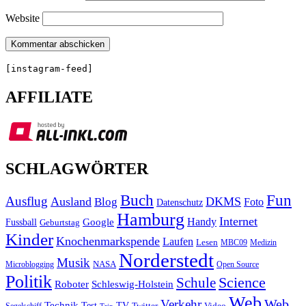
Website
[instagram-feed]
AFFILIATE
SCHLAGWÖRTER
Buch
Fun
Ausflug
Ausland
DKMS
Blog
Foto
Datenschutz
Hamburg
Internet
Handy
Fussball
Google
Geburtstag
Kinder
Knochenmarkspende
Laufen
Lesen
MBC09
Medizin
Norderstedt
Musik
Microblogging
NASA
Open Source
Politik
Science
Schule
Roboter
Schleswig-Holstein
Web
Web
Verkehr
Technik
Test
TV