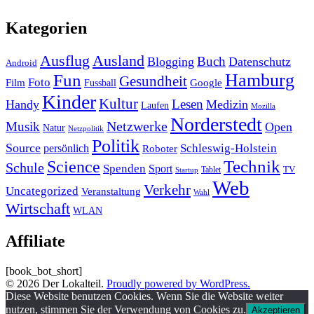
Kategorien
Ausland
Ausflug
Buch
Blogging
Datenschutz
Android
Hamburg
Fun
Gesundheit
Foto
Film
Google
Fussball
Kinder
Kultur
Lesen
Handy
Medizin
Laufen
Mozilla
Norderstedt
Musik
Netzwerke
Open
Natur
Netzpolitik
Politik
Source
Schleswig-Holstein
persönlich
Roboter
Technik
Science
Schule
Spenden
Sport
Tablet
TV
Startup
Web
Verkehr
Uncategorized
Veranstaltung
Wahl
Wirtschaft
WLAN
Affiliate
[book_bot_short]
© 2026 Der Lokalteil.
Proudly powered by WordPress.
Diese Website benutzen Cookies. Wenn Sie die Website weiter
nutzen, stimmen Sie der Verwendung von Cookies zu.
Akzeptieren