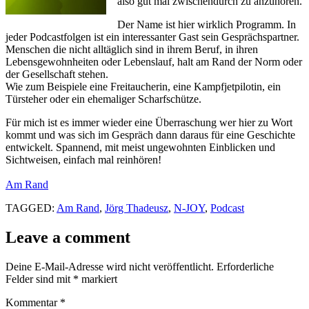
also gut mal zwischendurch zu anzuhören.
Der Name ist hier wirklich Programm. In
jeder Podcastfolgen ist ein interessanter Gast sein Gesprächspartner.
Menschen die nicht alltäglich sind in ihrem Beruf, in ihren
Lebensgewohnheiten oder Lebenslauf, halt am Rand der Norm oder
der Gesellschaft stehen.
Wie zum Beispiele eine Freitaucherin, eine Kampfjetpilotin, ein
Türsteher oder ein ehemaliger Scharfschütze.
Für mich ist es immer wieder eine Überraschung wer hier zu Wort
kommt und was sich im Gespräch dann daraus für eine Geschichte
entwickelt. Spannend, mit meist ungewohnten Einblicken und
Sichtweisen, einfach mal reinhören!
Am Rand
TAGGED:
Am Rand
,
Jörg Thadeusz
,
N-JOY
,
Podcast
Leave a comment
Deine E-Mail-Adresse wird nicht veröffentlicht.
Erforderliche
Felder sind mit
*
markiert
Kommentar
*