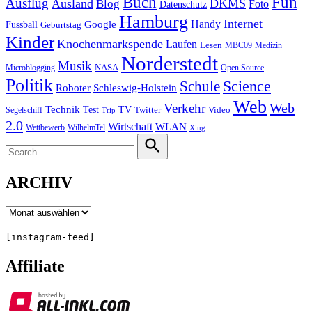
Buch
Fun
Ausflug
Ausland
DKMS
Blog
Foto
Datenschutz
Hamburg
Internet
Handy
Fussball
Google
Geburtstag
Kinder
Knochenmarkspende
Laufen
Lesen
MBC09
Medizin
Norderstedt
Musik
Microblogging
NASA
Open Source
Politik
Science
Schule
Roboter
Schleswig-Holstein
Web
Web
Verkehr
Technik
Test
TV
Segelschiff
Twitter
Video
Trip
2.0
Wirtschaft
WLAN
Wettbewerb
WilhelmTel
Xing
Search
for:
Search
ARCHIV
Archiv
[instagram-feed]
Affiliate