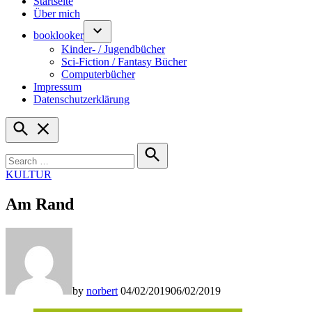
Startseite
Über mich
booklooker
Kinder- / Jugendbücher
Sci-Fiction / Fantasy Bücher
Computerbücher
Impressum
Datenschutzerklärung
Open
Search
Search
for:
Search
POSTED
KULTUR
IN
Am Rand
by
norbert
04/02/2019
06/02/2019