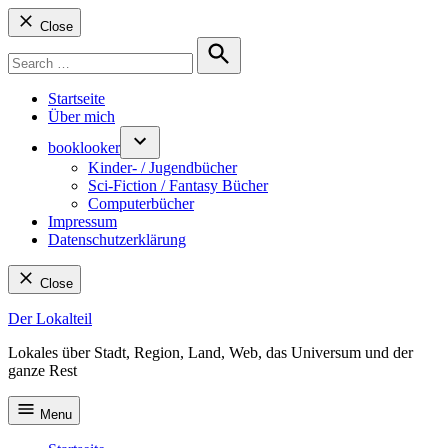
Close
Search
for:
Search
Startseite
Über mich
booklooker
Kinder- / Jugendbücher
Sci-Fiction / Fantasy Bücher
Computerbücher
Impressum
Datenschutzerklärung
Close
Skip
Der Lokalteil
to
Lokales über Stadt, Region, Land, Web, das Universum und der
content
ganze Rest
Menu