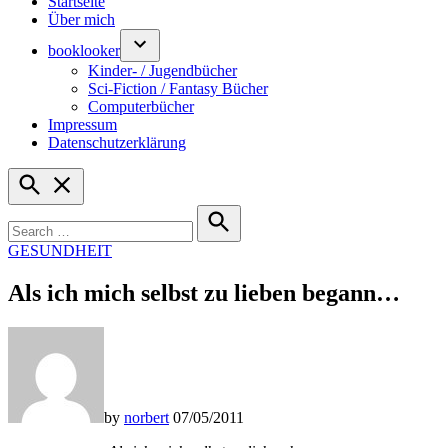
Startseite
Über mich
booklooker
Kinder- / Jugendbücher
Sci-Fiction / Fantasy Bücher
Computerbücher
Impressum
Datenschutzerklärung
Open
Search
Search
for:
Search
POSTED
GESUNDHEIT
IN
Als ich mich selbst zu lieben begann…
by
norbert
07/05/2011