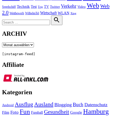
Web
Web
Verkehr
Technik
Test
TV
Segelschiff
Twitter
Video
Trip
2.0
Wirtschaft
WLAN
Wettbewerb
WilhelmTel
Xing
Search
for:
Search
ARCHIV
Archiv
[instagram-feed]
Affiliate
Kategorien
Ausland
Ausflug
Buch
Blogging
Datenschutz
Android
Hamburg
Fun
Gesundheit
Foto
Film
Google
Fussball