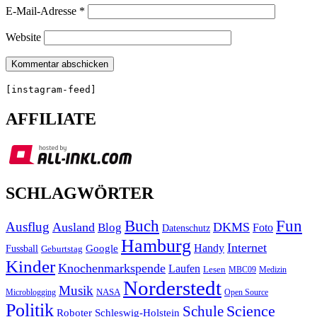
E-Mail-Adresse
*
Website
[instagram-feed]
AFFILIATE
SCHLAGWÖRTER
Buch
Fun
Ausflug
Ausland
DKMS
Blog
Foto
Datenschutz
Hamburg
Internet
Handy
Fussball
Google
Geburtstag
Kinder
Knochenmarkspende
Laufen
Lesen
MBC09
Medizin
Norderstedt
Musik
Microblogging
NASA
Open Source
Politik
Science
Schule
Roboter
Schleswig-Holstein