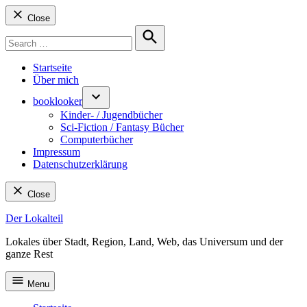
Close
Search
for:
Search
Startseite
Über mich
booklooker
Kinder- / Jugendbücher
Sci-Fiction / Fantasy Bücher
Computerbücher
Impressum
Datenschutzerklärung
Close
Skip
Der Lokalteil
to
Lokales über Stadt, Region, Land, Web, das Universum und der
content
ganze Rest
Menu