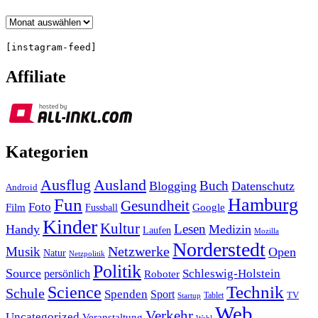
Archiv
[instagram-feed]
Affiliate
Kategorien
Ausland
Ausflug
Buch
Blogging
Datenschutz
Android
Hamburg
Fun
Gesundheit
Foto
Film
Google
Fussball
Kinder
Kultur
Lesen
Handy
Medizin
Laufen
Mozilla
Norderstedt
Musik
Netzwerke
Open
Natur
Netzpolitik
Politik
Source
Schleswig-Holstein
persönlich
Roboter
Technik
Science
Schule
Spenden
Sport
Tablet
TV
Startup
Web
Verkehr
Uncategorized
Veranstaltung
Wahl