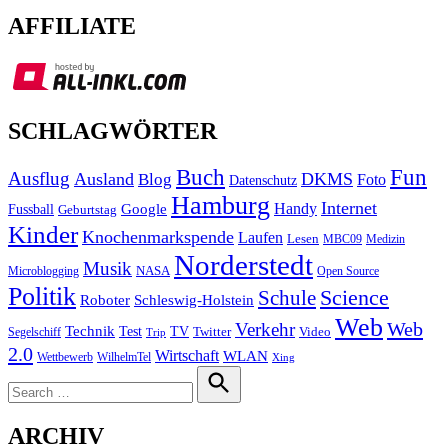
AFFILIATE
SCHLAGWÖRTER
Buch
Fun
Ausflug
Ausland
DKMS
Blog
Foto
Datenschutz
Hamburg
Internet
Handy
Fussball
Google
Geburtstag
Kinder
Knochenmarkspende
Laufen
Lesen
MBC09
Medizin
Norderstedt
Musik
Microblogging
NASA
Open Source
Politik
Science
Schule
Roboter
Schleswig-Holstein
Web
Web
Verkehr
Technik
Test
TV
Segelschiff
Twitter
Video
Trip
2.0
Wirtschaft
WLAN
Wettbewerb
WilhelmTel
Xing
Search
for:
Search
ARCHIV