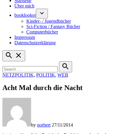
Startseite
Über mich
booklooker
Kinder- / Jugendbücher
Sci-Fiction / Fantasy Bücher
Computerbücher
Impressum
Datenschutzerklärung
Open
Search
Search
for:
Search
POSTED
NETZPOLITIK
,
POLITIK
,
WEB
IN
Acht Mal durch die Nacht
by
norbert
27/11/2014