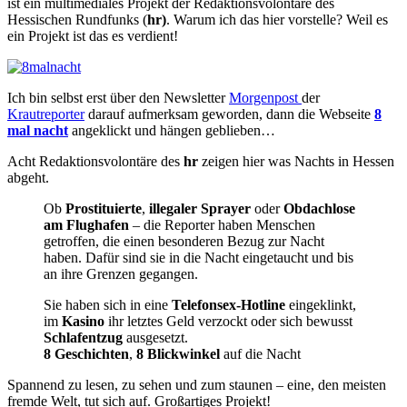
ist ein multimediales Projekt der Redaktionsvolontäre des
Hessischen Rundfunks (
hr)
. Warum ich das hier vorstelle? Weil es
ein Projekt ist das es verdient!
Ich bin selbst erst über den Newsletter
Morgenpost
der
Krautreporter
darauf aufmerksam geworden, dann die Webseite
8
mal nacht
angeklickt und hängen geblieben…
Acht Redaktionsvolontäre des
hr
zeigen hier was Nachts in Hessen
abgeht.
Ob
Prostituierte
,
illegaler Sprayer
oder
Obdachlose
am Flughafen
– die Reporter haben Menschen
getroffen, die einen besonderen Bezug zur Nacht
haben. Dafür sind sie in die Nacht eingetaucht und bis
an ihre Grenzen gegangen.
Sie haben sich in eine
Telefonsex-Hotline
eingeklinkt,
im
Kasino
ihr letztes Geld verzockt oder sich bewusst
Schlafentzug
ausgesetzt.
8 Geschichten
,
8 Blickwinkel
auf die Nacht
Spannend zu lesen, zu sehen und zum staunen – eine, den meisten
fremde Welt, tut sich auf. Großartiges Projekt!