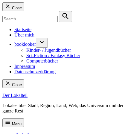
Close
Search
for:
Search
Startseite
Über mich
booklooker
Kinder- / Jugendbücher
Sci-Fiction / Fantasy Bücher
Computerbücher
Impressum
Datenschutzerklärung
Close
Skip
Der Lokalteil
to
Lokales über Stadt, Region, Land, Web, das Universum und der
content
ganze Rest
Menu