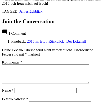
2015. Ich freue mich auf Euch!
TAGGED:
Jahresrückblick
Join the Conversation
1 Comment
Pingback:
2015 im Blog-Rückblick | Der Lokalteil
Leave
Deine E-Mail-Adresse wird nicht veröffentlicht.
Erforderliche
a
Felder sind mit
*
markiert
comment
Kommentar
*
Name
*
E-Mail-Adresse
*