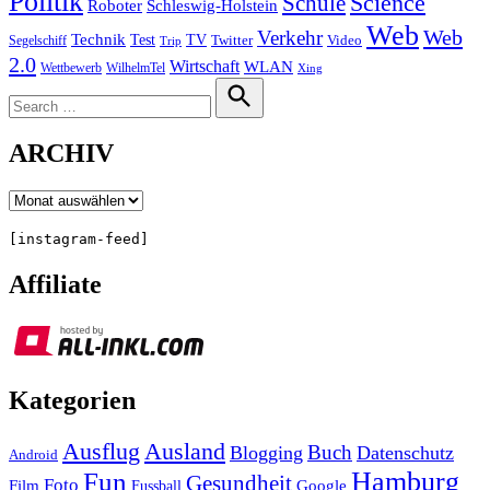
Politik
Science
Schule
Roboter
Schleswig-Holstein
Web
Web
Verkehr
Technik
Test
TV
Segelschiff
Twitter
Video
Trip
2.0
Wirtschaft
WLAN
Wettbewerb
WilhelmTel
Xing
Search
for:
Search
ARCHIV
Archiv
[instagram-feed]
Affiliate
Kategorien
Ausland
Ausflug
Buch
Blogging
Datenschutz
Android
Hamburg
Fun
Gesundheit
Foto
Film
Google
Fussball