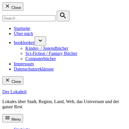
Close
Search
for:
Search
Startseite
Über mich
booklooker
Kinder- / Jugendbücher
Sci-Fiction / Fantasy Bücher
Computerbücher
Impressum
Datenschutzerklärung
Close
Skip
Der Lokalteil
to
Lokales über Stadt, Region, Land, Web, das Universum und der
content
ganze Rest
Menu