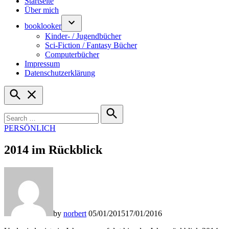
Startseite
Über mich
booklooker
Kinder- / Jugendbücher
Sci-Fiction / Fantasy Bücher
Computerbücher
Impressum
Datenschutzerklärung
Open
Search
Search
for:
Search
POSTED
PERSÖNLICH
IN
2014 im Rückblick
by
norbert
05/01/2015
17/01/2016