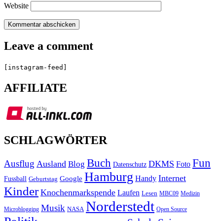
Website
Leave a comment
[instagram-feed]
AFFILIATE
SCHLAGWÖRTER
Buch
Fun
Ausflug
Ausland
DKMS
Blog
Foto
Datenschutz
Hamburg
Internet
Handy
Fussball
Google
Geburtstag
Kinder
Knochenmarkspende
Laufen
Lesen
MBC09
Medizin
Norderstedt
Musik
Microblogging
NASA
Open Source