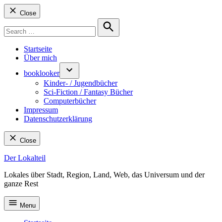
Close
Search
for:
Search
Startseite
Über mich
booklooker
Kinder- / Jugendbücher
Sci-Fiction / Fantasy Bücher
Computerbücher
Impressum
Datenschutzerklärung
Close
Skip
Der Lokalteil
to
Lokales über Stadt, Region, Land, Web, das Universum und der
content
ganze Rest
Menu