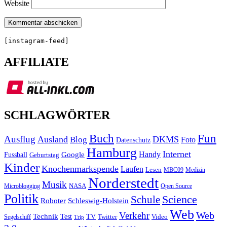
Website
[instagram-feed]
AFFILIATE
SCHLAGWÖRTER
Buch
Fun
Ausflug
Ausland
DKMS
Blog
Foto
Datenschutz
Hamburg
Internet
Handy
Fussball
Google
Geburtstag
Kinder
Knochenmarkspende
Laufen
Lesen
MBC09
Medizin
Norderstedt
Musik
Microblogging
NASA
Open Source
Politik
Science
Schule
Roboter
Schleswig-Holstein
Web
Web
Verkehr
Technik
Test
TV
Segelschiff
Twitter
Video
Trip