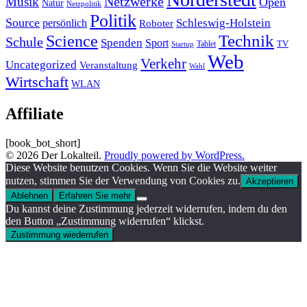
Musik
Netzwerke
Open
Natur
Netzpolitik
Politik
Source
Schleswig-Holstein
persönlich
Roboter
Technik
Science
Schule
Spenden
Sport
Tablet
TV
Startup
Web
Verkehr
Uncategorized
Veranstaltung
Wahl
Wirtschaft
WLAN
Affiliate
[book_bot_short]
© 2026 Der Lokalteil.
Proudly powered by WordPress.
Diese Website benutzen Cookies. Wenn Sie die Website weiter
nutzen, stimmen Sie der Verwendung von Cookies zu.
Akzeptieren
Ablehnen
Erfahren Sie mehr
Du kannst deine Zustimmung jederzeit widerrufen, indem du den
den Button „Zustimmung widerrufen“ klickst.
Zustimmung wiederrufen