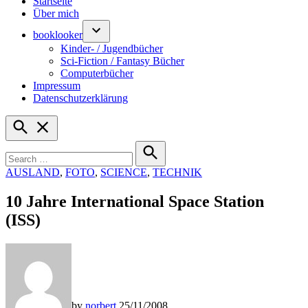
Startseite
Über mich
booklooker
Kinder- / Jugendbücher
Sci-Fiction / Fantasy Bücher
Computerbücher
Impressum
Datenschutzerklärung
Open
Search
Search
for:
Search
POSTED
AUSLAND
,
FOTO
,
SCIENCE
,
TECHNIK
IN
10 Jahre International Space Station
(ISS)
by
norbert
25/11/2008