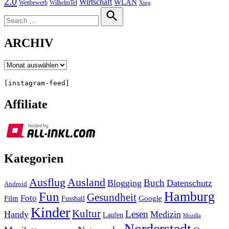
2.0
Wirtschaft
WLAN
Wettbewerb
WilhelmTel
Xing
Search
for:
Search
ARCHIV
Archiv
[instagram-feed]
Affiliate
Kategorien
Ausland
Ausflug
Buch
Blogging
Datenschutz
Android
Hamburg
Fun
Gesundheit
Foto
Film
Google
Fussball
Kinder
Kultur
Lesen
Handy
Medizin
Laufen
Mozilla
Norderstedt