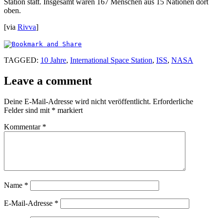
Station statt. Insgesamt waren 167 Menschen aus 15 Nationen dort
oben.
[via
Rivva
]
TAGGED:
10 Jahre
,
International Space Station
,
ISS
,
NASA
Leave a comment
Deine E-Mail-Adresse wird nicht veröffentlicht.
Erforderliche
Felder sind mit
*
markiert
Kommentar
*
Name
*
E-Mail-Adresse
*