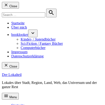
Close
Search
for:
Search
Startseite
Über mich
booklooker
Kinder- / Jugendbücher
Sci-Fiction / Fantasy Bücher
Computerbücher
Impressum
Datenschutzerklärung
Close
Skip
Der Lokalteil
to
Lokales über Stadt, Region, Land, Web, das Universum und der
content
ganze Rest
Menu