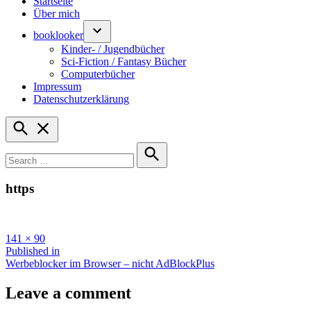
Startseite
Über mich
booklooker
Kinder- / Jugendbücher
Sci-Fiction / Fantasy Bücher
Computerbücher
Impressum
Datenschutzerklärung
Open
Search
Search
for:
Search
https
Full
141 × 90
size
Beitragsnavigation
Published in
Werbeblocker im Browser – nicht AdBlockPlus
Leave a comment