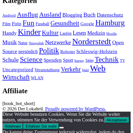
Kategorien
Ausland
Ausflug
Buch
Blogging
Datenschutz
Android
Hamburg
Fun
Gesundheit
Foto
Film
Google
Fussball
Kinder
Kultur
Lesen
Handy
Medizin
Laufen
Mozilla
Norderstedt
Musik
Netzwerke
Open
Natur
Netzpolitik
Politik
Source
Schleswig-Holstein
persönlich
Roboter
Technik
Science
Schule
Spenden
Sport
Tablet
TV
Startup
Web
Verkehr
Uncategorized
Veranstaltung
Wahl
Wirtschaft
WLAN
Affiliate
[book_bot_short]
© 2026 Der Lokalteil.
Proudly powered by WordPress.
Diese Website benutzen Cookies. Wenn Sie die Website weiter
nutzen, stimmen Sie der Verwendung von Cookies zu.
Akzeptieren
Ablehnen
Erfahren Sie mehr
Du kannst deine Zustimmung jederzeit widerrufen, indem du den