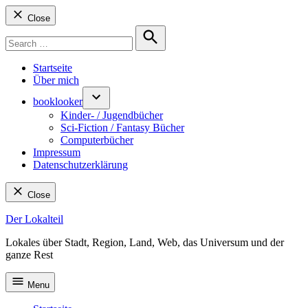
Close
Search
for:
Search
Startseite
Über mich
booklooker
Kinder- / Jugendbücher
Sci-Fiction / Fantasy Bücher
Computerbücher
Impressum
Datenschutzerklärung
Close
Skip
Der Lokalteil
to
Lokales über Stadt, Region, Land, Web, das Universum und der
content
ganze Rest
Menu