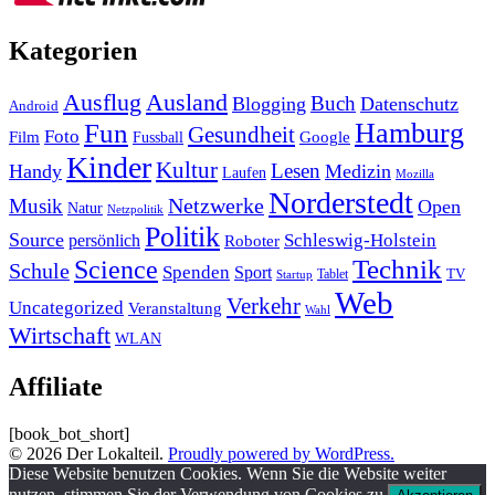
Kategorien
Ausland
Ausflug
Buch
Blogging
Datenschutz
Android
Hamburg
Fun
Gesundheit
Foto
Film
Google
Fussball
Kinder
Kultur
Lesen
Handy
Medizin
Laufen
Mozilla
Norderstedt
Musik
Netzwerke
Open
Natur
Netzpolitik
Politik
Source
Schleswig-Holstein
persönlich
Roboter
Technik
Science
Schule
Spenden
Sport
Tablet
TV
Startup
Web
Verkehr
Uncategorized
Veranstaltung
Wahl
Wirtschaft
WLAN
Affiliate
[book_bot_short]
© 2026 Der Lokalteil.
Proudly powered by WordPress.
Diese Website benutzen Cookies. Wenn Sie die Website weiter
nutzen, stimmen Sie der Verwendung von Cookies zu.