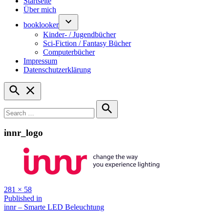
Startseite
Über mich
booklooker
Kinder- / Jugendbücher
Sci-Fiction / Fantasy Bücher
Computerbücher
Impressum
Datenschutzerklärung
Open
Search
Search
for:
Search
innr_logo
Full
281 × 58
size
Beitragsnavigation
Published in
innr – Smarte LED Beleuchtung