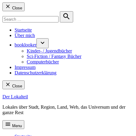
Close
Search
for:
Search
Startseite
Über mich
booklooker
Kinder- / Jugendbücher
Sci-Fiction / Fantasy Bücher
Computerbücher
Impressum
Datenschutzerklärung
Close
Skip
Der Lokalteil
to
Lokales über Stadt, Region, Land, Web, das Universum und der
content
ganze Rest
Menu