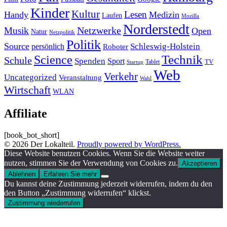
Kinder
Kultur
Lesen
Handy
Medizin
Laufen
Mozilla
Norderstedt
Musik
Netzwerke
Open
Natur
Netzpolitik
Politik
Source
Schleswig-Holstein
persönlich
Roboter
Technik
Science
Schule
Spenden
Sport
Tablet
TV
Startup
Web
Verkehr
Uncategorized
Veranstaltung
Wahl
Wirtschaft
WLAN
Affiliate
[book_bot_short]
© 2026 Der Lokalteil.
Proudly powered by WordPress.
Diese Website benutzen Cookies. Wenn Sie die Website weiter
nutzen, stimmen Sie der Verwendung von Cookies zu.
Akzeptieren
Ablehnen
Erfahren Sie mehr
Du kannst deine Zustimmung jederzeit widerrufen, indem du den
den Button „Zustimmung widerrufen“ klickst.
Zustimmung wiederrufen