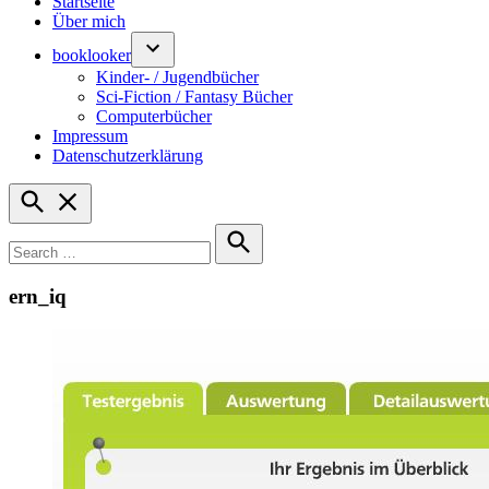
Startseite
Über mich
booklooker
Kinder- / Jugendbücher
Sci-Fiction / Fantasy Bücher
Computerbücher
Impressum
Datenschutzerklärung
Open
Search
Search
for:
Search
ern_iq