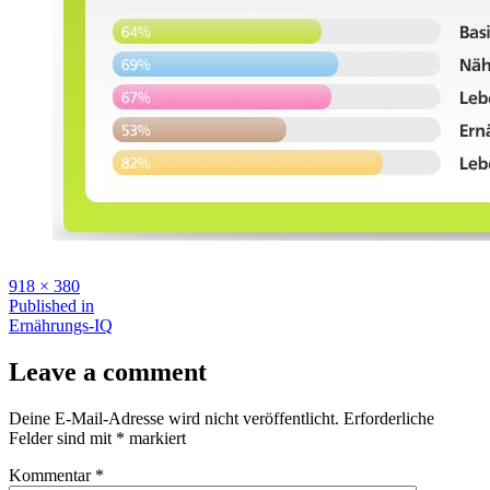
Full
918 × 380
size
Beitragsnavigation
Published in
Ernährungs-IQ
Leave a comment
Deine E-Mail-Adresse wird nicht veröffentlicht.
Erforderliche
Felder sind mit
*
markiert
Kommentar
*