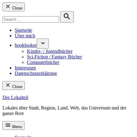
Close
Search
for:
Search
Startseite
Über mich
booklooker
Kinder- / Jugendbücher
Sci-Fiction / Fantasy Bücher
Computerbücher
Impressum
Datenschutzerklärung
Close
Skip
Der Lokalteil
to
Lokales über Stadt, Region, Land, Web, das Universum und der
content
ganze Rest
Menu