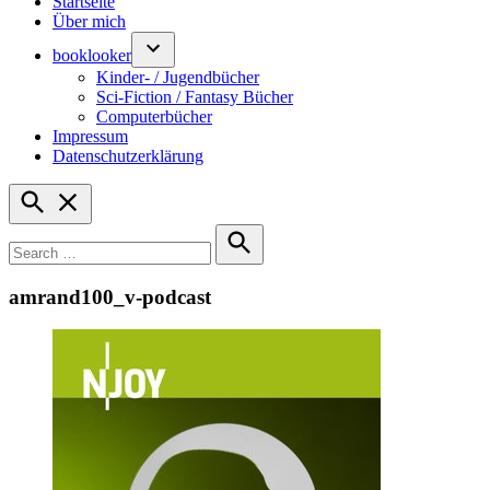
Startseite
Über mich
booklooker
Kinder- / Jugendbücher
Sci-Fiction / Fantasy Bücher
Computerbücher
Impressum
Datenschutzerklärung
Open
Search
Search
for:
Search
amrand100_v-podcast