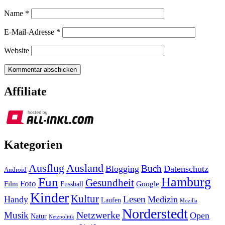
Name
*
E-Mail-Adresse
*
Website
Affiliate
Kategorien
Ausland
Ausflug
Buch
Blogging
Datenschutz
Android
Hamburg
Fun
Gesundheit
Foto
Film
Google
Fussball
Kinder
Kultur
Lesen
Handy
Medizin
Laufen
Mozilla
Norderstedt
Musik
Netzwerke
Open
Natur
Netzpolitik