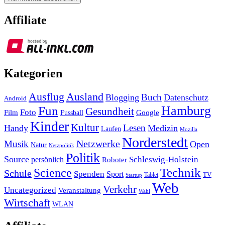
Affiliate
Kategorien
Ausland
Ausflug
Buch
Blogging
Datenschutz
Android
Hamburg
Fun
Gesundheit
Foto
Film
Google
Fussball
Kinder
Kultur
Lesen
Handy
Medizin
Laufen
Mozilla
Norderstedt
Musik
Netzwerke
Open
Natur
Netzpolitik
Politik
Source
Schleswig-Holstein
persönlich
Roboter
Technik
Science
Schule
Spenden
Sport
Tablet
TV
Startup
Web
Verkehr
Uncategorized
Veranstaltung
Wahl
Wirtschaft
WLAN