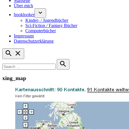
Startseite
Über mich
booklooker
Kinder- / Jugendbücher
Sci-Fiction / Fantasy Bücher
Computerbücher
Impressum
Datenschutzerklärung
Open
Search
Search
for:
Search
xing_map