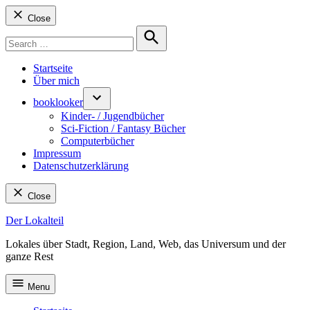
Close
Search
for:
Search
Startseite
Über mich
booklooker
Kinder- / Jugendbücher
Sci-Fiction / Fantasy Bücher
Computerbücher
Impressum
Datenschutzerklärung
Close
Skip
Der Lokalteil
to
Lokales über Stadt, Region, Land, Web, das Universum und der
content
ganze Rest
Menu