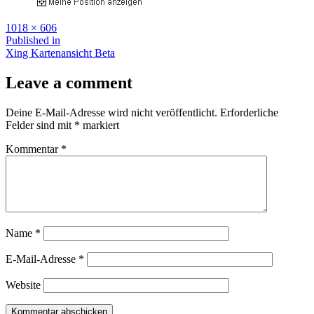
Full
1018 × 606
size
Beitragsnavigation
Published in
Xing Kartenansicht Beta
Leave a comment
Deine E-Mail-Adresse wird nicht veröffentlicht.
Erforderliche
Felder sind mit
*
markiert
Kommentar
*
Name
*
E-Mail-Adresse
*
Website