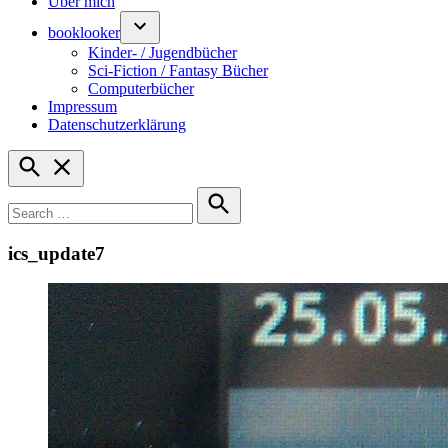
Über mich
booklooker
Kinder- / Jugendbücher
Sci-Fiction / Fantasy Bücher
Computerbücher
Impressum
Datenschutzerklärung
Open
Search
Search
for:
Search
ics_update7