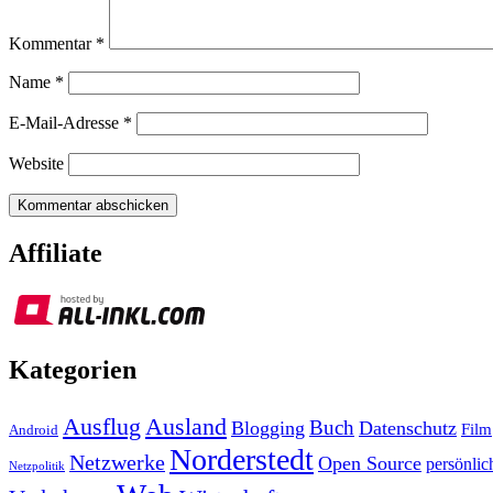
Kommentar
*
Name
*
E-Mail-Adresse
*
Website
Affiliate
Kategorien
Ausland
Ausflug
Buch
Blogging
Datenschutz
Film
Android
Norderstedt
Netzwerke
Open Source
persönlic
Netzpolitik