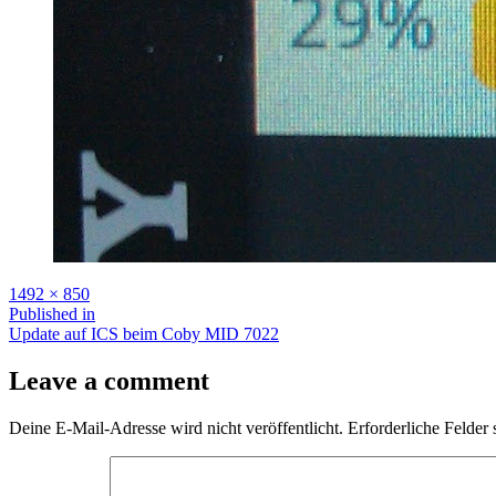
Full
1492 × 850
size
Beitragsnavigation
Published in
Update auf ICS beim Coby MID 7022
Leave a comment
Deine E-Mail-Adresse wird nicht veröffentlicht.
Erforderliche Felder 