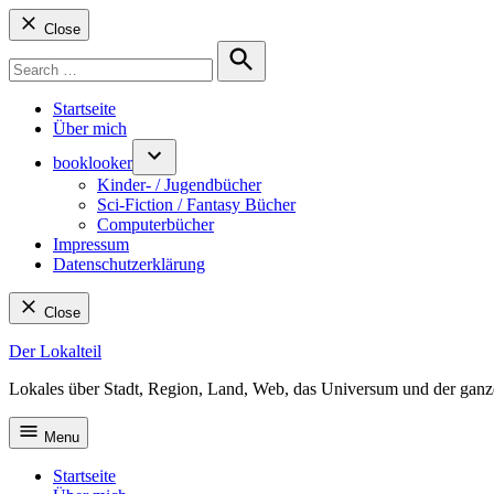
Close
Search
for:
Search
Startseite
Über mich
booklooker
Kinder- / Jugendbücher
Sci-Fiction / Fantasy Bücher
Computerbücher
Impressum
Datenschutzerklärung
Close
Skip
Der Lokalteil
to
Lokales über Stadt, Region, Land, Web, das Universum und der ganz
content
Menu
Startseite