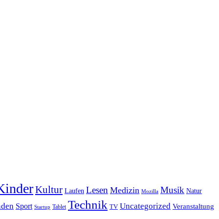
Kinder
Kultur
Lesen
Musik
Medizin
Laufen
Natur
Mozilla
Technik
nden
Sport
Uncategorized
Veranstaltung
Tablet
TV
Startup