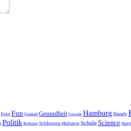
Hamburg
Fun
Gesundheit
Handy
Foto
Google
Fussball
Politik
Science
Schule
Schleswig-Holstein
Spe
h
Roboter