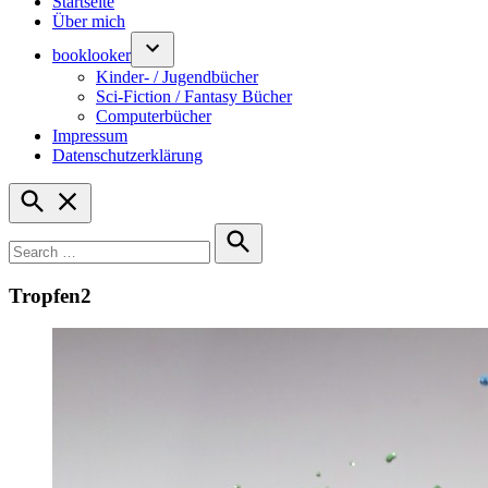
Startseite
Über mich
booklooker
Kinder- / Jugendbücher
Sci-Fiction / Fantasy Bücher
Computerbücher
Impressum
Datenschutzerklärung
Open
Search
Search
for:
Search
Tropfen2