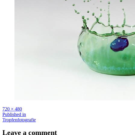
Full
720 × 480
size
Beitragsnavigation
Published in
Tropfenfotografie
Leave a comment