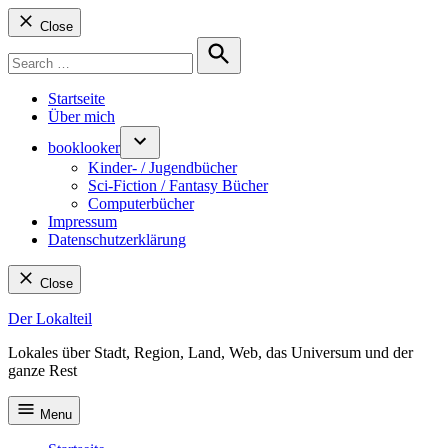
Close
Search
for:
Search
Startseite
Über mich
booklooker
Kinder- / Jugendbücher
Sci-Fiction / Fantasy Bücher
Computerbücher
Impressum
Datenschutzerklärung
Close
Skip
Der Lokalteil
to
Lokales über Stadt, Region, Land, Web, das Universum und der
content
ganze Rest
Menu