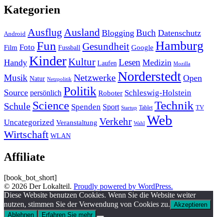
Kategorien
Ausland
Ausflug
Buch
Blogging
Datenschutz
Android
Hamburg
Fun
Gesundheit
Foto
Film
Google
Fussball
Kinder
Kultur
Lesen
Handy
Medizin
Laufen
Mozilla
Norderstedt
Musik
Netzwerke
Open
Natur
Netzpolitik
Politik
Source
Schleswig-Holstein
persönlich
Roboter
Technik
Science
Schule
Spenden
Sport
Tablet
TV
Startup
Web
Verkehr
Uncategorized
Veranstaltung
Wahl
Wirtschaft
WLAN
Affiliate
[book_bot_short]
© 2026 Der Lokalteil.
Proudly powered by WordPress.
Diese Website benutzen Cookies. Wenn Sie die Website weiter
nutzen, stimmen Sie der Verwendung von Cookies zu.
Akzeptieren
Ablehnen
Erfahren Sie mehr