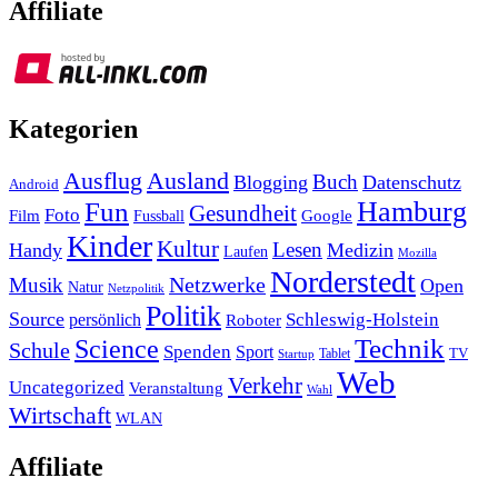
Affiliate
Kategorien
Ausland
Ausflug
Buch
Blogging
Datenschutz
Android
Hamburg
Fun
Gesundheit
Foto
Film
Google
Fussball
Kinder
Kultur
Lesen
Handy
Medizin
Laufen
Mozilla
Norderstedt
Musik
Netzwerke
Open
Natur
Netzpolitik
Politik
Source
Schleswig-Holstein
persönlich
Roboter
Technik
Science
Schule
Spenden
Sport
Tablet
TV
Startup
Web
Verkehr
Uncategorized
Veranstaltung
Wahl
Wirtschaft
WLAN
Affiliate