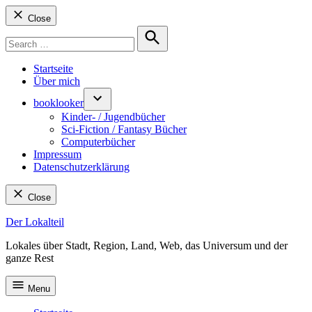
Close
Search
for:
Search
Startseite
Über mich
booklooker
Kinder- / Jugendbücher
Sci-Fiction / Fantasy Bücher
Computerbücher
Impressum
Datenschutzerklärung
Close
Skip
Der Lokalteil
to
Lokales über Stadt, Region, Land, Web, das Universum und der
content
ganze Rest
Menu