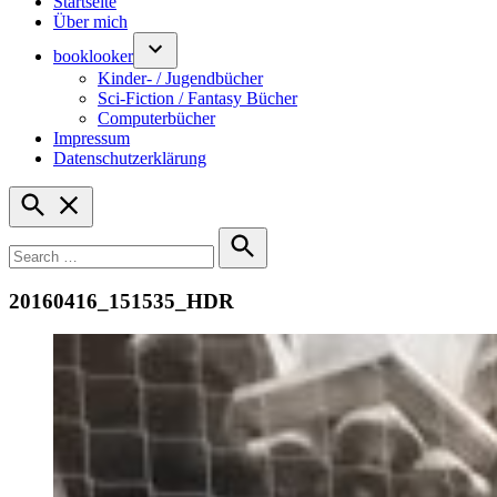
Startseite
Über mich
booklooker
Kinder- / Jugendbücher
Sci-Fiction / Fantasy Bücher
Computerbücher
Impressum
Datenschutzerklärung
Open
Search
Search
for:
Search
20160416_151535_HDR