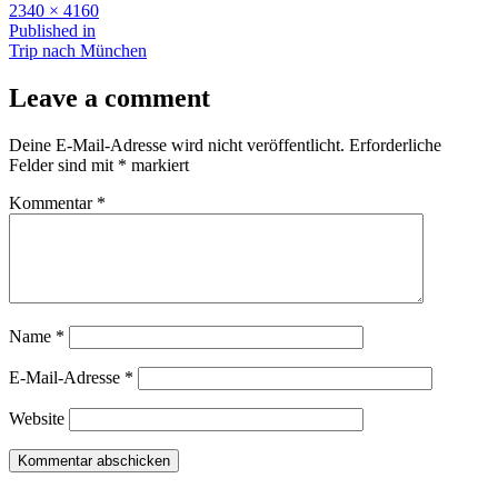
Full
2340 × 4160
size
Beitragsnavigation
Published in
Trip nach München
Leave a comment
Deine E-Mail-Adresse wird nicht veröffentlicht.
Erforderliche
Felder sind mit
*
markiert
Kommentar
*
Name
*
E-Mail-Adresse
*
Website