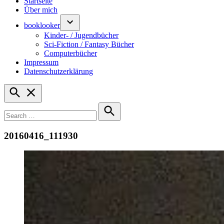
Startseite
Über mich
booklooker
Kinder- / Jugendbücher
Sci-Fiction / Fantasy Bücher
Computerbücher
Impressum
Datenschutzerklärung
Open
Search
Search
for:
Search
20160416_111930