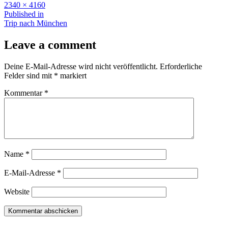
Full
2340 × 4160
size
Beitragsnavigation
Published in
Trip nach München
Leave a comment
Deine E-Mail-Adresse wird nicht veröffentlicht.
Erforderliche
Felder sind mit
*
markiert
Kommentar
*
Name
*
E-Mail-Adresse
*
Website