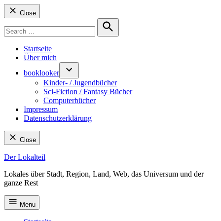
Close
Search
for:
Search
Startseite
Über mich
booklooker
Kinder- / Jugendbücher
Sci-Fiction / Fantasy Bücher
Computerbücher
Impressum
Datenschutzerklärung
Close
Skip
Der Lokalteil
to
Lokales über Stadt, Region, Land, Web, das Universum und der
content
ganze Rest
Menu