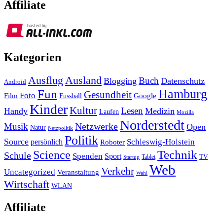
Affiliate
Kategorien
Ausland
Ausflug
Buch
Blogging
Datenschutz
Android
Hamburg
Fun
Gesundheit
Foto
Film
Google
Fussball
Kinder
Kultur
Lesen
Handy
Medizin
Laufen
Mozilla
Norderstedt
Musik
Netzwerke
Open
Natur
Netzpolitik
Politik
Source
Schleswig-Holstein
persönlich
Roboter
Technik
Science
Schule
Spenden
Sport
Tablet
TV
Startup
Web
Verkehr
Uncategorized
Veranstaltung
Wahl
Wirtschaft
WLAN
Affiliate