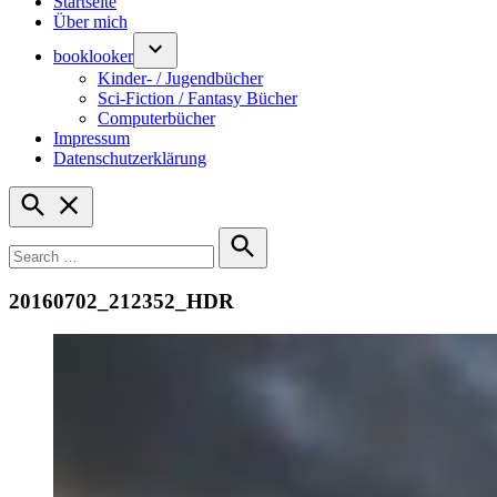
Startseite
Über mich
booklooker
Kinder- / Jugendbücher
Sci-Fiction / Fantasy Bücher
Computerbücher
Impressum
Datenschutzerklärung
Open
Search
Search
for:
Search
20160702_212352_HDR