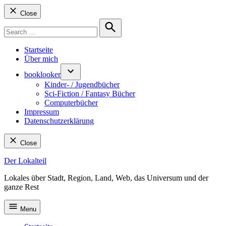
Close
Search
for:
Search
Startseite
Über mich
booklooker
Kinder- / Jugendbücher
Sci-Fiction / Fantasy Bücher
Computerbücher
Impressum
Datenschutzerklärung
Close
Skip
Der Lokalteil
to
Lokales über Stadt, Region, Land, Web, das Universum und der
content
ganze Rest
Menu