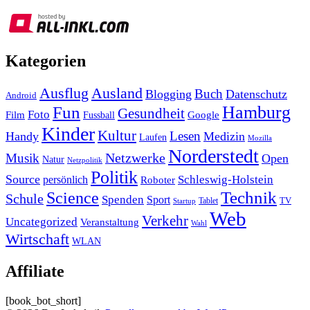
Kategorien
Ausland
Ausflug
Buch
Blogging
Datenschutz
Android
Hamburg
Fun
Gesundheit
Foto
Film
Google
Fussball
Kinder
Kultur
Lesen
Handy
Medizin
Laufen
Mozilla
Norderstedt
Musik
Netzwerke
Open
Natur
Netzpolitik
Politik
Source
Schleswig-Holstein
persönlich
Roboter
Technik
Science
Schule
Spenden
Sport
Tablet
TV
Startup
Web
Verkehr
Uncategorized
Veranstaltung
Wahl
Wirtschaft
WLAN
Affiliate
[book_bot_short]