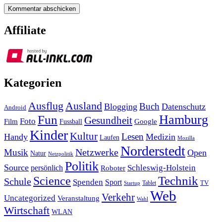
Affiliate
Kategorien
Ausland
Ausflug
Buch
Blogging
Datenschutz
Android
Hamburg
Fun
Gesundheit
Foto
Film
Google
Fussball
Kinder
Kultur
Lesen
Handy
Medizin
Laufen
Mozilla
Norderstedt
Musik
Netzwerke
Open
Natur
Netzpolitik
Politik
Source
Schleswig-Holstein
persönlich
Roboter
Technik
Science
Schule
Spenden
Sport
Tablet
TV
Startup
Web
Verkehr
Uncategorized
Veranstaltung
Wahl
Wirtschaft
WLAN