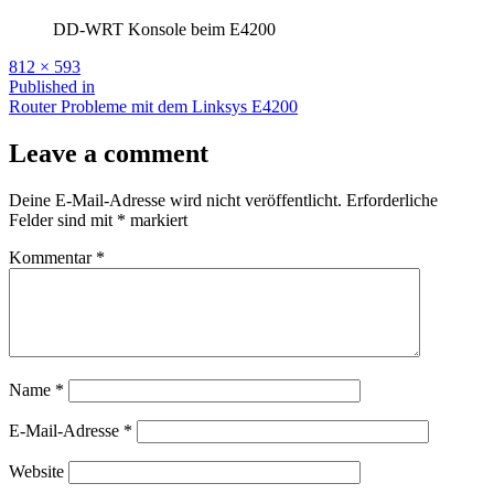
DD-WRT Konsole beim E4200
Full
812 × 593
size
Beitragsnavigation
Published in
Router Probleme mit dem Linksys E4200
Leave a comment
Deine E-Mail-Adresse wird nicht veröffentlicht.
Erforderliche
Felder sind mit
*
markiert
Kommentar
*
Name
*
E-Mail-Adresse
*
Website