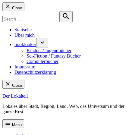
Close
Search
for:
Search
Startseite
Über mich
booklooker
Kinder- / Jugendbücher
Sci-Fiction / Fantasy Bücher
Computerbücher
Impressum
Datenschutzerklärung
Close
Skip
Der Lokalteil
to
Lokales über Stadt, Region, Land, Web, das Universum und der
content
ganze Rest
Menu