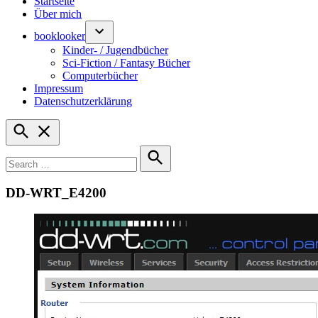
Startseite
Über mich
booklooker
Kinder- / Jugendbücher
Sci-Fiction / Fantasy Bücher
Computerbücher
Impressum
Datenschutzerklärung
Open
Search
Search
for:
Search
DD-WRT_E4200